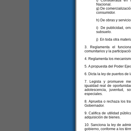
f) Considerada en 
Nacional.
g) De comercializació
consumidor.
h) De obras y servicio
i) De publicidad, orn
subsuelo.
j) En toda otra mater
3. Reglamenta el funcion
comunitarios y la participació
4. Reglamenta los mecanismo
5. A propuesta del Poder Ejec
6. Dicta la ley de puertos de 
7. Legisla y promueve med
igualdad real de oportunida
adolescencia, juventud, 
especiales.
8. Aprueba o rechaza los tr
Gobernador.
9. Califica de utilidad públi
adquisición de bienes.
10. Sanciona la ley de admin
gobierno, conforme a los térm