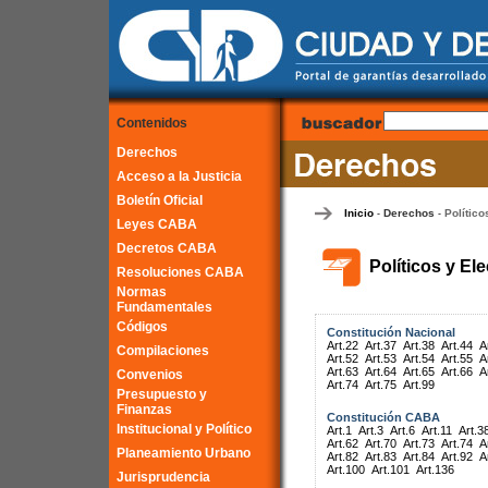
Contenidos
Derechos
Acceso a la Justicia
Boletín Oficial
Inicio
Derechos
Político
-
-
Leyes CABA
Decretos CABA
Políticos y El
Resoluciones CABA
Normas
Fundamentales
Códigos
Constitución Nacional
Art.22
Art.37
Art.38
Art.44
A
Compilaciones
Art.52
Art.53
Art.54
Art.55
A
Art.63
Art.64
Art.65
Art.66
A
Convenios
Art.74
Art.75
Art.99
Presupuesto y
Finanzas
Constitución CABA
Institucional y Político
Art.1
Art.3
Art.6
Art.11
Art.3
Art.62
Art.70
Art.73
Art.74
A
Planeamiento Urbano
Art.82
Art.83
Art.84
Art.92
A
Art.100
Art.101
Art.136
Jurisprudencia