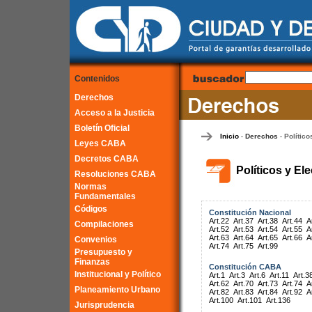
Contenidos
Derechos
Acceso a la Justicia
Boletín Oficial
Inicio
Derechos
Político
-
-
Leyes CABA
Decretos CABA
Políticos y El
Resoluciones CABA
Normas
Fundamentales
Códigos
Constitución Nacional
Art.22
Art.37
Art.38
Art.44
A
Compilaciones
Art.52
Art.53
Art.54
Art.55
A
Art.63
Art.64
Art.65
Art.66
A
Convenios
Art.74
Art.75
Art.99
Presupuesto y
Finanzas
Constitución CABA
Institucional y Político
Art.1
Art.3
Art.6
Art.11
Art.3
Art.62
Art.70
Art.73
Art.74
A
Planeamiento Urbano
Art.82
Art.83
Art.84
Art.92
A
Art.100
Art.101
Art.136
Jurisprudencia