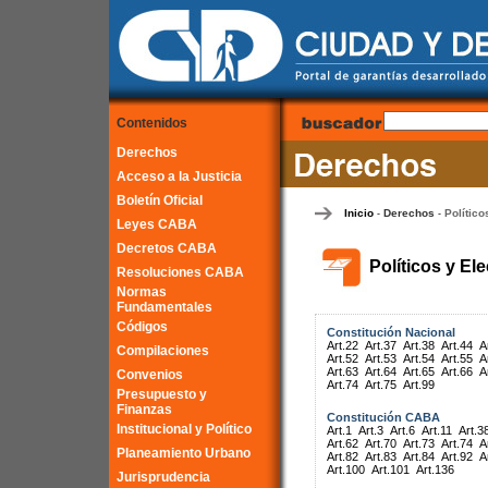
Contenidos
Derechos
Acceso a la Justicia
Boletín Oficial
Inicio
Derechos
Político
-
-
Leyes CABA
Decretos CABA
Políticos y El
Resoluciones CABA
Normas
Fundamentales
Códigos
Constitución Nacional
Art.22
Art.37
Art.38
Art.44
A
Compilaciones
Art.52
Art.53
Art.54
Art.55
A
Art.63
Art.64
Art.65
Art.66
A
Convenios
Art.74
Art.75
Art.99
Presupuesto y
Finanzas
Constitución CABA
Institucional y Político
Art.1
Art.3
Art.6
Art.11
Art.3
Art.62
Art.70
Art.73
Art.74
A
Planeamiento Urbano
Art.82
Art.83
Art.84
Art.92
A
Art.100
Art.101
Art.136
Jurisprudencia