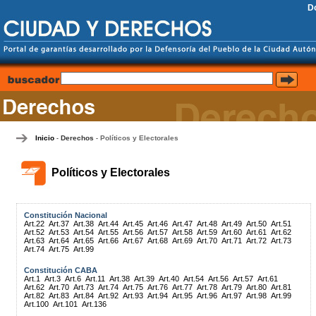
D
Inicio
Derechos
Políticos y Electorales
-
-
Políticos y Electorales
Constitución Nacional
Art.22
Art.37
Art.38
Art.44
Art.45
Art.46
Art.47
Art.48
Art.49
Art.50
Art.51
Art.52
Art.53
Art.54
Art.55
Art.56
Art.57
Art.58
Art.59
Art.60
Art.61
Art.62
Art.63
Art.64
Art.65
Art.66
Art.67
Art.68
Art.69
Art.70
Art.71
Art.72
Art.73
Art.74
Art.75
Art.99
Constitución CABA
Art.1
Art.3
Art.6
Art.11
Art.38
Art.39
Art.40
Art.54
Art.56
Art.57
Art.61
Art.62
Art.70
Art.73
Art.74
Art.75
Art.76
Art.77
Art.78
Art.79
Art.80
Art.81
Art.82
Art.83
Art.84
Art.92
Art.93
Art.94
Art.95
Art.96
Art.97
Art.98
Art.99
Art.100
Art.101
Art.136