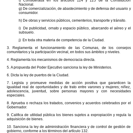
f) Considerada en los artículos 124 y 125 de la Constitución
Nacional.
g) De comercialización, de abastecimiento y de defensa del usuario y
consumidor.
h) De obras y servicios públicos, cementerios, transporte y tránsito.
i) De publicidad, ornato y espacio público, abarcando el aéreo y el
subsuelo.
j) En toda otra materia de competencia de la Ciudad.
3. Reglamenta el funcionamiento de las Comunas, de los consejos
comunitarios y la participación vecinal, en todos sus ámbitos y niveles.
4. Reglamenta los mecanismos de democracia directa.
5. A propuesta del Poder Ejecutivo sanciona la ley de Ministerios.
6. Dicta la ley de puertos de la Ciudad.
7. Legisla y promueve medidas de acción positiva que garanticen la
igualdad real de oportunidades y de trato entre varones y mujeres; niñez,
adolescencia, juventud, sobre personas mayores y con necesidades
especiales.
8. Aprueba o rechaza los tratados, convenios y acuerdos celebrados por el
Gobernador.
9. Califica de utilidad pública los bienes sujetos a expropiación y regula la
adquisición de bienes.
10. Sanciona la ley de administración financiera y de control de gestión de
gobierno, conforme a los términos del artículo 132.