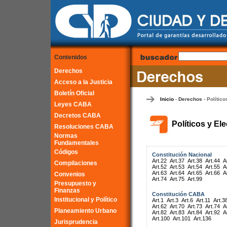
Contenidos
Derechos
Acceso a la Justicia
Boletín Oficial
Inicio
Derechos
Político
-
-
Leyes CABA
Decretos CABA
Políticos y El
Resoluciones CABA
Normas
Fundamentales
Códigos
Constitución Nacional
Art.22
Art.37
Art.38
Art.44
A
Compilaciones
Art.52
Art.53
Art.54
Art.55
A
Art.63
Art.64
Art.65
Art.66
A
Convenios
Art.74
Art.75
Art.99
Presupuesto y
Finanzas
Constitución CABA
Institucional y Político
Art.1
Art.3
Art.6
Art.11
Art.3
Art.62
Art.70
Art.73
Art.74
A
Planeamiento Urbano
Art.82
Art.83
Art.84
Art.92
A
Art.100
Art.101
Art.136
Jurisprudencia