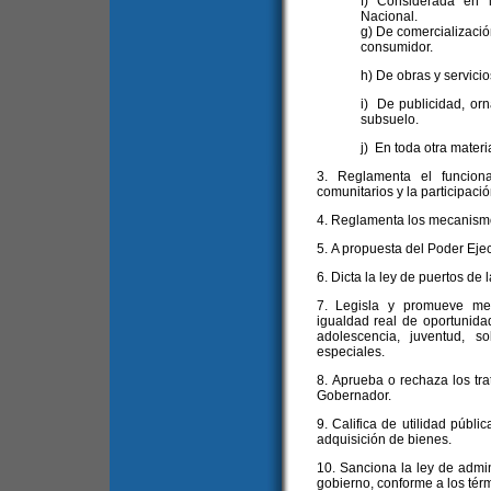
f) Considerada en 
Nacional.
g) De comercializació
consumidor.
h) De obras y servicio
i) De publicidad, orn
subsuelo.
j) En toda otra mater
3. Reglamenta el funcion
comunitarios y la participació
4. Reglamenta los mecanismo
5. A propuesta del Poder Ejec
6. Dicta la ley de puertos de 
7. Legisla y promueve med
igualdad real de oportunida
adolescencia, juventud, 
especiales.
8. Aprueba o rechaza los tr
Gobernador.
9. Califica de utilidad públi
adquisición de bienes.
10. Sanciona la ley de admin
gobierno, conforme a los térm