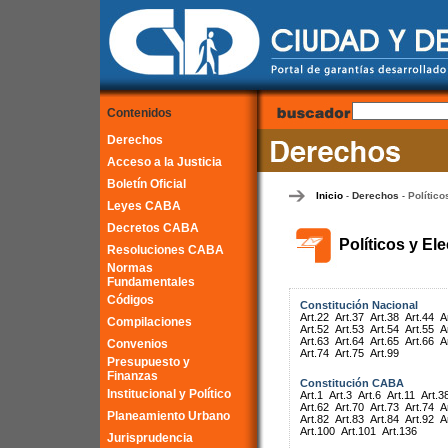
Contenidos
Derechos
Acceso a la Justicia
Boletín Oficial
Inicio
Derechos
Político
-
-
Leyes CABA
Decretos CABA
Políticos y El
Resoluciones CABA
Normas
Fundamentales
Códigos
Constitución Nacional
Art.22
Art.37
Art.38
Art.44
A
Compilaciones
Art.52
Art.53
Art.54
Art.55
A
Art.63
Art.64
Art.65
Art.66
A
Convenios
Art.74
Art.75
Art.99
Presupuesto y
Finanzas
Constitución CABA
Institucional y Político
Art.1
Art.3
Art.6
Art.11
Art.3
Art.62
Art.70
Art.73
Art.74
A
Planeamiento Urbano
Art.82
Art.83
Art.84
Art.92
A
Art.100
Art.101
Art.136
Jurisprudencia