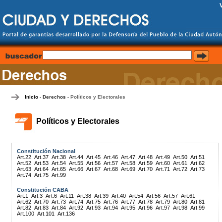
Inicio
Derechos
Políticos y Electorales
-
-
Políticos y Electorales
Constitución Nacional
Art.22
Art.37
Art.38
Art.44
Art.45
Art.46
Art.47
Art.48
Art.49
Art.50
Art.51
Art.52
Art.53
Art.54
Art.55
Art.56
Art.57
Art.58
Art.59
Art.60
Art.61
Art.62
Art.63
Art.64
Art.65
Art.66
Art.67
Art.68
Art.69
Art.70
Art.71
Art.72
Art.73
Art.74
Art.75
Art.99
Constitución CABA
Art.1
Art.3
Art.6
Art.11
Art.38
Art.39
Art.40
Art.54
Art.56
Art.57
Art.61
Art.62
Art.70
Art.73
Art.74
Art.75
Art.76
Art.77
Art.78
Art.79
Art.80
Art.81
Art.82
Art.83
Art.84
Art.92
Art.93
Art.94
Art.95
Art.96
Art.97
Art.98
Art.99
Art.100
Art.101
Art.136