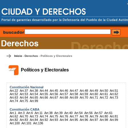
Inicio
Derechos
Políticos y Electorales
-
-
Políticos y Electorales
Constitución Nacional
Art.22
Art.37
Art.38
Art.44
Art.45
Art.46
Art.47
Art.48
Art.49
Art.50
Art.51
Art.52
Art.53
Art.54
Art.55
Art.56
Art.57
Art.58
Art.59
Art.60
Art.61
Art.62
Art.63
Art.64
Art.65
Art.66
Art.67
Art.68
Art.69
Art.70
Art.71
Art.72
Art.73
Art.74
Art.75
Art.99
Constitución CABA
Art.1
Art.3
Art.6
Art.11
Art.38
Art.39
Art.40
Art.54
Art.56
Art.57
Art.61
Art.62
Art.70
Art.73
Art.74
Art.75
Art.76
Art.77
Art.78
Art.79
Art.80
Art.81
Art.82
Art.83
Art.84
Art.92
Art.93
Art.94
Art.95
Art.96
Art.97
Art.98
Art.99
Art.100
Art.101
Art.136