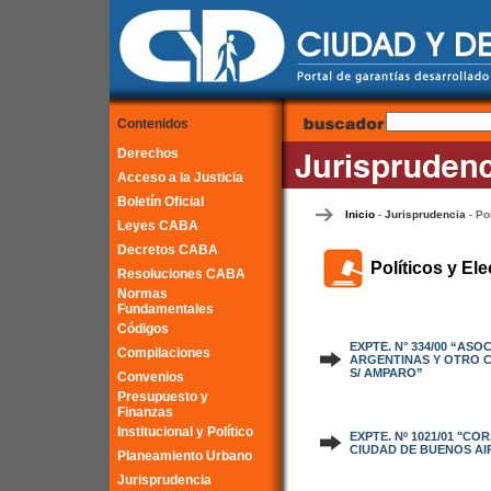
Contenidos
Derechos
Acceso a la Justicia
Boletín Oficial
Inicio
Jurisprudencia
Po
-
-
Leyes CABA
Decretos CABA
Políticos y Ele
Resoluciones CABA
Normas
Fundamentales
Códigos
EXPTE. N° 334/00 “AS
Compilaciones
ARGENTINAS Y OTRO C
S/ AMPARO”
Convenios
Presupuesto y
Finanzas
Institucional y Político
EXPTE. Nº 1021/01 "C
CIUDAD DE BUENOS AI
Planeamiento Urbano
Jurisprudencia