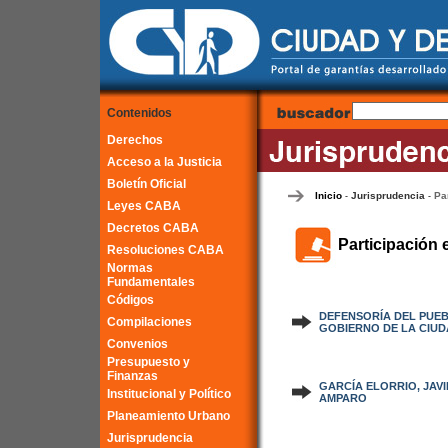
Contenidos
Derechos
Acceso a la Justicia
Boletín Oficial
Inicio
Jurisprudencia
Pa
-
-
Leyes CABA
Decretos CABA
Participación 
Resoluciones CABA
Normas
Fundamentales
Códigos
DEFENSORÍA DEL PUEB
Compilaciones
GOBIERNO DE LA CIUD
Convenios
Presupuesto y
Finanzas
GARCÍA ELORRIO, JAVIE
Institucional y Político
AMPARO
Planeamiento Urbano
Jurisprudencia