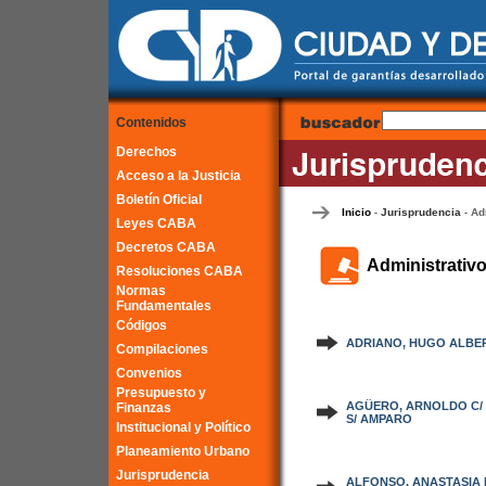
Contenidos
Derechos
Acceso a la Justicia
Boletín Oficial
Inicio
Jurisprudencia
Ad
-
-
Leyes CABA
Decretos CABA
Administrativ
Resoluciones CABA
Normas
Fundamentales
Códigos
ADRIANO, HUGO ALBERT
Compilaciones
Convenios
Presupuesto y
AGÜERO, ARNOLDO C/ 
Finanzas
S/ AMPARO
Institucional y Político
Planeamiento Urbano
Jurisprudencia
ALFONSO, ANASTASIA 