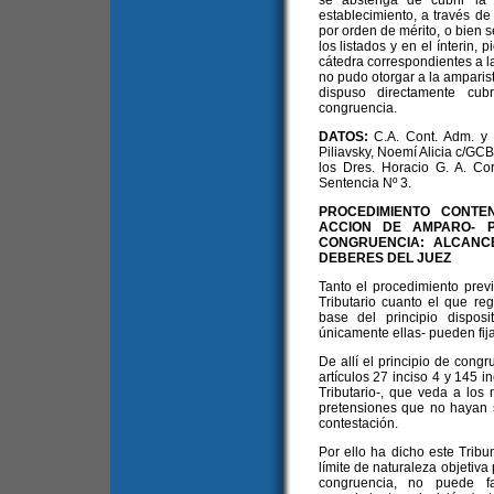
se abstenga de cubrir la 
establecimiento, a través de 
por orden de mérito, o bien 
los listados y en el ínterin,
cátedra correspondientes a la
no pudo otorgar a la amparis
dispuso directamente cubr
congruencia.
DATOS:
C.A. Cont. Adm. y T
Piliavsky, Noemí Alicia c/GCB
los Dres. Horacio G. A. Co
Sentencia Nº 3.
PROCEDIMIENTO CONTEN
ACCION DE AMPARO- PR
CONGRUENCIA: ALCANCES
DEBERES DEL JUEZ
Tanto el procedimiento prev
Tributario cuanto el que re
base del principio disposi
únicamente ellas- pueden fijar
De allí el principio de cong
artículos 27 inciso 4 y 145 i
Tributario-, que veda a los
pretensiones que no hayan s
contestación.
Por ello ha dicho este Trib
límite de naturaleza objetiva 
congruencia, no puede fa