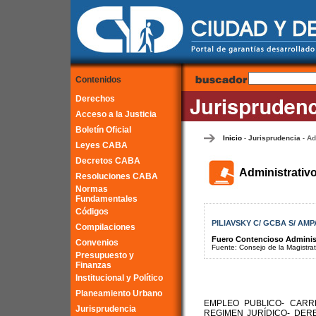
Contenidos
Derechos
Acceso a la Justicia
Boletín Oficial
Inicio
Jurisprudencia
Ad
-
-
Leyes CABA
Decretos CABA
Administrativ
Resoluciones CABA
Normas
Fundamentales
Códigos
PILIAVSKY C/ GCBA S/ AM
Compilaciones
Fuero Contencioso Administr
Convenios
Fuente: Consejo de la Magistra
Presupuesto y
Finanzas
Institucional y Político
Planeamiento Urbano
EMPLEO PUBLICO- CAR
Jurisprudencia
REGIMEN JURÍDICO- DER