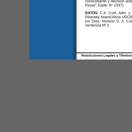
conocimiento y decisión (est
Pesos", Expte. N° 2397).
DATOS:
C.A. Cont. Adm. y T
Piliavsky, Noemí Alicia c/GCB
los Dres. Horacio G. A. Co
Sentencia Nº 3.
Restricciones Legales y Términ