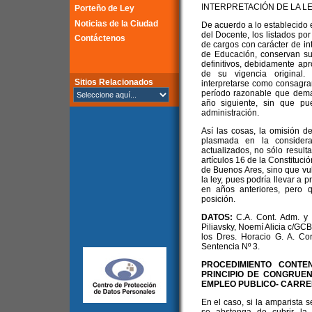
INTERPRETACIÓN DE LA LE
Porteño de Ley
Noticias de la Ciudad
De acuerdo a lo establecido e
del Docente, los listados por
Contáctenos
de cargos con carácter de in
de Educación, conservan su 
definitivos, debidamente ap
de su vigencia original.
Sitios Relacionados
interpretarse como consagran
período razonable que dema
año siguiente, sin que pu
administración.
Así las cosas, la omisión d
plasmada en la considera
actualizados, no sólo resulta
artículos 16 de la Constituci
de Buenos Ares, sino que vul
la ley, pues podría llevar a 
en años anteriores, pero 
posición.
DATOS:
C.A. Cont. Adm. y T
Piliavsky, Noemí Alicia c/GCB
los Dres. Horacio G. A. Co
Sentencia Nº 3.
PROCEDIMIENTO CONTEN
PRINCIPIO DE CONGRUEN
EMPLEO PUBLICO- CARR
En el caso, si la amparista 