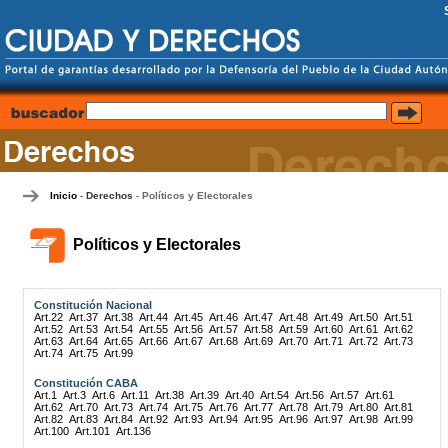
Inicio
Derechos
Políticos y Electorales
-
-
Políticos y Electorales
Constitución Nacional
Art.22
Art.37
Art.38
Art.44
Art.45
Art.46
Art.47
Art.48
Art.49
Art.50
Art.51
Art.52
Art.53
Art.54
Art.55
Art.56
Art.57
Art.58
Art.59
Art.60
Art.61
Art.62
Art.63
Art.64
Art.65
Art.66
Art.67
Art.68
Art.69
Art.70
Art.71
Art.72
Art.73
Art.74
Art.75
Art.99
Constitución CABA
Art.1
Art.3
Art.6
Art.11
Art.38
Art.39
Art.40
Art.54
Art.56
Art.57
Art.61
Art.62
Art.70
Art.73
Art.74
Art.75
Art.76
Art.77
Art.78
Art.79
Art.80
Art.81
Art.82
Art.83
Art.84
Art.92
Art.93
Art.94
Art.95
Art.96
Art.97
Art.98
Art.99
Art.100
Art.101
Art.136