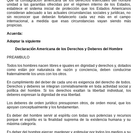
Que la consagración americana de los derechos esenciales del hombre
unidad a las garantías ofrecidas por el régimen interno de los Estados,
establece el sistema inicial de protección que los Estados Americanos
consideran adecuado a las actuales circunstancias sociales y jurídicas, no
sin reconocer que deberán fortalecerlo cada vez más en el campo
internacional, a medida que esas circunstancias vayan siendo más
propicias.
Acuerda:
Adoptar la siguiente
Declaración Americana de los Derechos y Deberes del Hombre
PREAMBULO
Todos los hombres nacen libres e iguales en dignidad y derechos y, dotados
como están por naturaleza de razón y conciencia, deben conducirse
fraternalmente los unos con los otros.
En cumplimiento del deber de cada uno es exigencia del derecho de todos.
Derechos y deberes se integran correlativamente en toda actividad social y
política del hombre. Si los derechos exaltan la libertad individual, los
deberes expresan la dignidad de esa libertad.
Los deberes de orden jurídico presuponen otros, de orden moral, que los
apoyan conceptualmente y los fundamentan.
Es deber del hombre servir al espíritu con todas sus potencias y recursos
porque el espíritu es la finalidad suprema de la existencia humana y su
máxima categoría.
Es deber del hombre ejercer, mantener y estimular por todos los medios a su