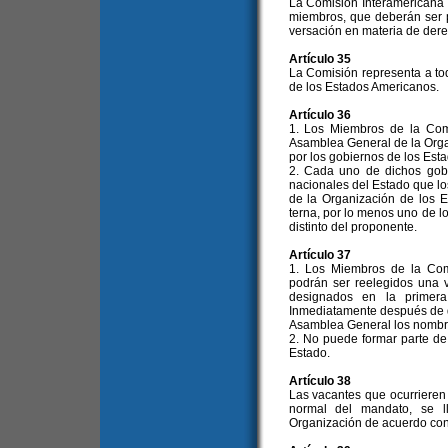
La Comisión Interamerican
miembros, que deberán ser p
versación en materia de der
Artículo 35
La Comisión representa a to
de los Estados Americanos.
Artículo 36
1. Los Miembros de la Comi
Asamblea General de la Orga
por los gobiernos de los Est
2. Cada uno de dichos gobi
nacionales del Estado que l
de la Organización de los
terna, por lo menos uno de l
distinto del proponente.
Artículo 37
1. Los Miembros de la Com
podrán ser reelegidos una 
designados en la primera
Inmediatamente después de d
Asamblea General los nombre
2. No puede formar parte d
Estado.
Artículo 38
Las vacantes que ocurrieren
normal del mandato, se l
Organización de acuerdo con 