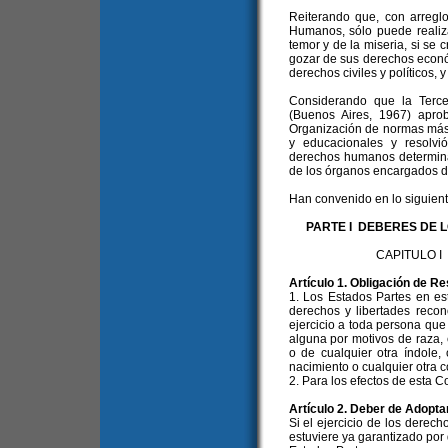
Reiterando que, con arregl
Humanos, sólo puede realiza
temor y de la miseria, si se
gozar de sus derechos económ
derechos civiles y políticos, y
Considerando que la Tercer
(Buenos Aires, 1967) apro
Organización de normas más
y educacionales y resolvi
derechos humanos determinar
de los órganos encargados d
Han convenido en lo siguient
PARTE I DEBERES DE 
CAPITULO 
Artículo 1. Obligación de R
1. Los Estados Partes en e
derechos y libertades recon
ejercicio a toda persona que 
alguna por motivos de raza, c
o de cualquier otra índole,
nacimiento o cualquier otra c
2. Para los efectos de esta 
Artículo 2. Deber de Adopt
Si el ejercicio de los derech
estuviere ya garantizado por d