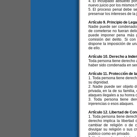
4. El inculpado absuelto po
nuevo juicio por los mismos 
5. El proceso penal debe se
preservar los intereses de la j
Artículo 9. Principio de Leg
Nadie puede ser condenado
de cometerse no fueran deli
puede imponer pena más g
comisión del delito. Si con
dispone la imposición de un
de ello.
Artículo 10. Derecho a Inde
Toda persona tiene derecho 
haber sido condenada en sente
Artículo 11. Protección de l
1. Toda persona tiene derech
su dignidad.
2. Nadie puede ser objeto de
privada, en la de su familia,
ataques ilegales a su honra o
3. Toda persona tiene der
injerencias o esos ataques.
Artículo 12. Libertad de Con
1. Toda persona tiene derecho
derecho implica la libertad 
cambiar de religión o de c
divulgar su religión o sus c
público como en privado.