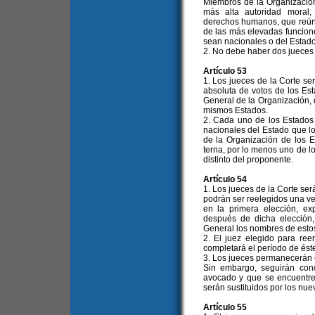
Miembros de la Organización, 
más alta autoridad moral
derechos humanos, que reúna
de las más elevadas funciones
sean nacionales o del Estad
2. No debe haber dos jueces
Artículo 53
1. Los jueces de la Corte se
absoluta de votos de los Es
General de la Organización, 
mismos Estados.
2. Cada uno de los Estados 
nacionales del Estado que l
de la Organización de los
terna, por lo menos uno de l
distinto del proponente.
Artículo 54
1. Los jueces de la Corte ser
podrán ser reelegidos una ve
en la primera elección, ex
después de dicha elección
General los nombres de estos
2. El juez elegido para re
completará el período de éste
3. Los jueces permanecerán 
Sin embargo, seguirán con
avocado y que se encuentre
serán sustituidos por los nue
Artículo 55