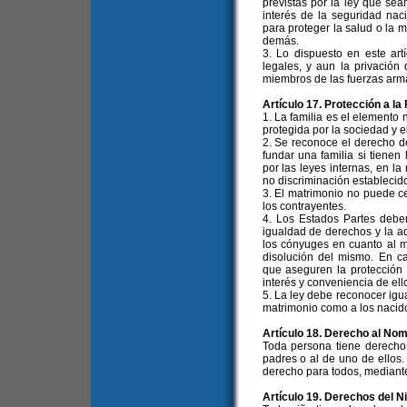
previstas por la ley que se
interés de la seguridad nac
para proteger la salud o la m
demás.
3. Lo dispuesto en este art
legales, y aun la privación 
miembros de las fuerzas arma
Artículo 17. Protección a la 
1. La familia es el elemento 
protegida por la sociedad y e
2. Se reconoce el derecho d
fundar una familia si tienen
por las leyes internas, en la
no discriminación establecid
3. El matrimonio no puede ce
los contrayentes.
4. Los Estados Partes debe
igualdad de derechos y la a
los cónyuges en cuanto al m
disolución del mismo. En ca
que aseguren la protección 
interés y conveniencia de ell
5. La ley debe reconocer igua
matrimonio como a los nacid
Artículo 18. Derecho al No
Toda persona tiene derecho
padres o al de uno de ellos.
derecho para todos, mediante
Artículo 19. Derechos del N