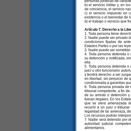
personas jurídicas de carácte
b) el servicio militar y, en 
de conciencia, el servicio na
c) el servicio impuesto en
existencia o el bienestar de 
d) el trabajo o servicio que 
Artículo 7. Derecho a la Lib
1. Toda persona tiene derecho
2. Nadie puede ser privado de 
condiciones fijadas de ante
Estados Partes o por las leye
3. Nadie puede ser sometido 
4. Toda persona detenida o 
su detención y notificada, s
ella.
5. Toda persona detenida o 
juez u otro funcionario autori
y tendrá derecho a ser juzga
en libertad, sin perjuicio de
condicionada a garantías que
6. Toda persona privada de l
tribunal competente, a fin de
de su arresto o detención y 
fueran ilegales. En los Esta
que se viera amenazada de
recurrir a un juez o tribuna
legalidad de tal amenaza, dic
Los recursos podrán interpone
7. Nadie será detenido por d
autoridad judicial compete
alimentarios.