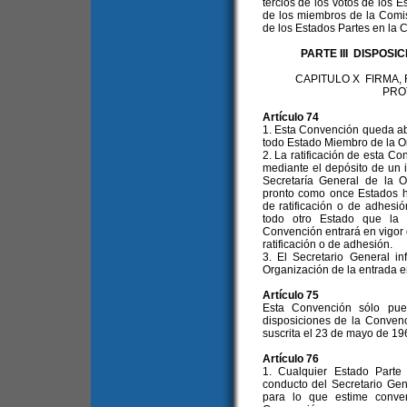
tercios de los votos de los 
de los miembros de la Comis
de los Estados Partes en la C
PARTE III DISPOS
CAPITULO X FIRMA,
PRO
Artículo 74
1. Esta Convención queda abie
todo Estado Miembro de la O
2. La ratificación de esta C
mediante el depósito de un i
Secretaría General de la 
pronto como once Estados h
de ratificación o de adhesi
todo otro Estado que la r
Convención entrará en vigor 
ratificación o de adhesión.
3. El Secretario General i
Organización de la entrada e
Artículo 75
Esta Convención sólo pue
disposiciones de la Conven
suscrita el 23 de mayo de 19
Artículo 76
1. Cualquier Estado Parte
conducto del Secretario Ge
para lo que estime conve