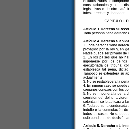
Estados Partes se compromet
constitucionales y a las d
legislativas o de otro carác
tales derechos y libertades.
CAPITULO II 
Artículo 3. Derecho al Reco
Toda persona tiene derecho a
Artículo 4. Derecho a la vid
1. Toda persona tiene derech
protegido por la ley y, en g
Nadie puede ser privado de la
2. En los países que no ha
imponerse por los delitos
ejecutoriada de tribunal 
establezca tal pena, dictad
Tampoco se extenderá su apli
actualmente.
3. No se restablecerá la pen
4. En ningún caso se puede ap
comunes conexos con los polí
5. No se impondrá la pena d
comisión del delito, tuvie
setenta, ni se le aplicará a 
6. Toda persona condenada a m
indulto o la conmutación de
todos los casos. No se puede 
esté pendiente de decisión a
Artículo 5. Derecho a la Int