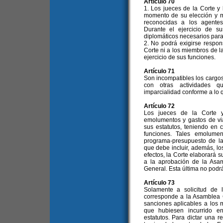
Artículo 70
1. Los jueces de la Corte y
momento de su elección y m
reconocidas a los agentes
Durante el ejercicio de s
diplomáticos necesarios par
2. No podrá exigirse respon
Corte ni a los miembros de l
ejercicio de sus funciones.
Artículo 71
Son incompatibles los cargo
con otras actividades q
imparcialidad conforme a lo q
Artículo 72
Los jueces de la Corte y
emolumentos y gastos de vi
sus estatutos, teniendo en 
funciones. Tales emolumen
programa-presupuesto de la
que debe incluir, además, los
efectos, la Corte elaborará 
a la aprobación de la Asam
General. Esta última no podrá
Artículo 73
Solamente a solicitud de 
corresponde a la Asamblea G
sanciones aplicables a los 
que hubiesen incurrido en
estatutos. Para dictar una 