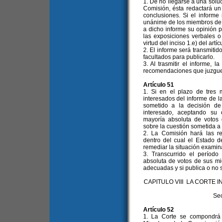
1. De no llegarse a una soluci
Comisión, ésta redactará un
conclusiones. Si el informe
unánime de los miembros de 
a dicho informe su opinión 
las exposiciones verbales o
virtud del inciso 1.e) del artíc
2. El informe será transmitid
facultados para publicarlo.
3. Al trasmitir el informe, 
recomendaciones que juzgu
Artículo 51
1. Si en el plazo de tres 
interesados del informe de l
sometido a la decisión de
interesado, aceptando su 
mayoría absoluta de votos
sobre la cuestión sometida a
2. La Comisión hará las re
dentro del cual el Estado 
remediar la situación examin
3. Transcurrido el período 
absoluta de votos de sus m
adecuadas y si publica o no 
CAPITULO VIII LA CORT
Sec
Artículo 52
1. La Corte se compondrá 