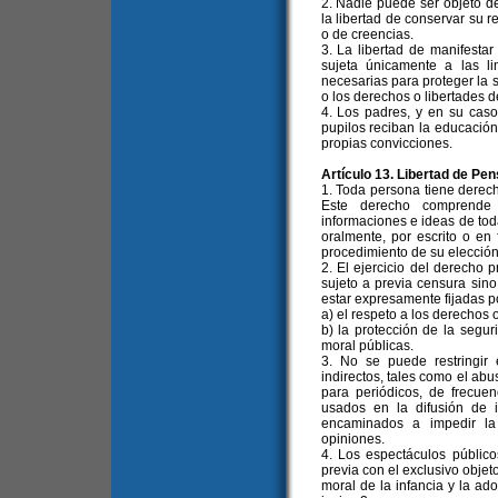
2. Nadie puede ser objeto d
la libertad de conservar su r
o de creencias.
3. La libertad de manifestar 
sujeta únicamente a las li
necesarias para proteger la s
o los derechos o libertades 
4. Los padres, y en su caso
pupilos reciban la educación
propias convicciones.
Artículo 13. Libertad de Pe
1. Toda persona tiene derech
Este derecho comprende l
informaciones e ideas de toda
oralmente, por escrito o en 
procedimiento de su elección
2. El ejercicio del derecho 
sujeto a previa censura sino
estar expresamente fijadas po
a) el respeto a los derechos 
b) la protección de la segur
moral públicas.
3. No se puede restringir
indirectos, tales como el abu
para periódicos, de frecuen
usados en la difusión de 
encaminados a impedir la
opiniones.
4. Los espectáculos públic
previa con el exclusivo objet
moral de la infancia y la ado