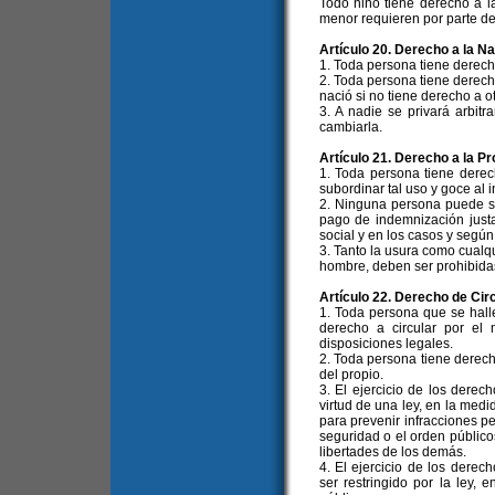
Todo niño tiene derecho a l
menor requieren por parte de 
Artículo 20. Derecho a la N
1. Toda persona tiene derech
2. Toda persona tiene derecho
nació si no tiene derecho a ot
3. A nadie se privará arbit
cambiarla.
Artículo 21. Derecho a la P
1. Toda persona tiene derec
subordinar tal uso y goce al i
2. Ninguna persona puede se
pago de indemnización justa
social y en los casos y según 
3. Tanto la usura como cualqu
hombre, deben ser prohibidas 
Artículo 22. Derecho de Cir
1. Toda persona que se halle
derecho a circular por el 
disposiciones legales.
2. Toda persona tiene derecho
del propio.
3. El ejercicio de los derec
virtud de una ley, en la med
para prevenir infracciones pe
seguridad o el orden públicos
libertades de los demás.
4. El ejercicio de los dere
ser restringido por la ley,