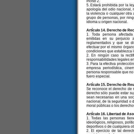
inciso 2.
5. Estará prohibida por la l
apología del odio nacional, r
la violencia o cualquier otra
grupo de personas, por ningún
idioma u origen nacional.
Artículo 14. Derecho de Rec
1. Toda persona afectada 
emitidas en su perjuicio 
reglamentados y que se dir
efectuar por el mismo órgano 
condiciones que establezca la
2. En ningún caso la rectif
responsabilidades legales en
3. Para la efectiva protecció
empresa periodística, cinem
persona responsable que no 
fuero especial.
Artículo 15. Derecho de Re
Se reconoce el derecho de re
derecho sólo puede estar suje
sean necesarias en una soci
nacional, de la seguridad o d
moral públicas o los derecho
Artículo 16. Libertad de Aso
1. Todas las personas tien
ideológicos, religiosos, polít
deportivos o de cualquiera ot
2. El ejercicio de tal derec