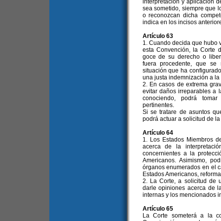
interpretación y aplicación 
sea sometido, siempre que l
o reconozcan dicha compete
indica en los incisos anterio
Artículo 63
1. Cuando decida que hubo vi
esta Convención, la Corte d
goce de su derecho o liber
fuera procedente, que se
situación que ha configurad
una justa indemnización a la 
2. En casos de extrema gra
evitar daños irreparables a 
conociendo, podrá tomar 
pertinentes.
Si se tratare de asuntos q
podrá actuar a solicitud de l
Artículo 64
1. Los Estados Miembros de
acerca de la interpretaci
concernientes a la protec
Americanos. Asimismo, pod
órganos enumerados en el ca
Estados Americanos, reformad
2. La Corte, a solicitud de
darle opiniones acerca de l
internas y los mencionados i
Artículo 65
La Corte someterá a la c