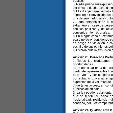
público.
5. Nadie puede ser expulsado 
ser privado del derecho a in
6. El extranjero que se halle 
la presente Convención, sól
una decisión adoptada confor
7. Toda persona tiene el de
extranjero en caso de perse
con los políticos y de acu
convenios internacionales.
8. En ningún caso el extranj
sea o no de origen, donde su 
en riesgo de violación a ca
social o de sus opiniones polí
9. Es prohibida la expulsión c
Artículo 23. Derechos Políti
1. Todos los ciudadanos 
oportunidades.
a) de participar en la direcc
medio de representantes libr
b) de votar y ser elegidos e
por sufragio universal e ig
expresión de la voluntad de l
c) de tener acceso, en cond
públicas de su país.
2. La ley puede reglamentar 
que se refiere el inciso a
nacionalidad, residencia, id
condena, por juez competent
Artículo 24. Igualdad ante la