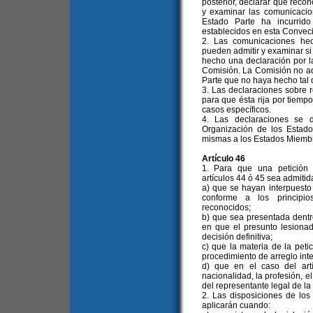
posterior, declarar que reco
y examinar las comunicaci
Estado Parte ha incurrid
establecidos en esta Convec
2. Las comunicaciones hec
pueden admitir y examinar s
hecho una declaración por l
Comisión. La Comisión no ad
Parte que no haya hecho tal 
3. Las declaraciones sobre
para que ésta rija por tiemp
casos específicos.
4. Las declaraciones se d
Organización de los Estado
mismas a los Estados Miembr
Artículo 46
1. Para que una petición
artículos 44 ó 45 sea admitid
a) que se hayan interpuesto 
conforme a los principio
reconocidos;
b) que sea presentada dentro
en que el presunto lesionad
decisión definitiva;
c) que la materia de la pet
procedimiento de arreglo inte
d) que en el caso del art
nacionalidad, la profesión, e
del representante legal de la
2. Las disposiciones de los 
aplicarán cuando: