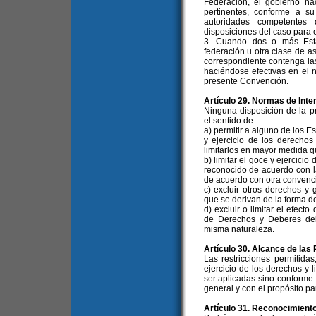
Federación, el gobierno n
pertinentes, conforme a su
autoridades competentes
disposiciones del caso para 
3. Cuando dos o más Esta
federación u otra clase de a
correspondiente contenga la
haciéndose efectivas en el 
presente Convención.
Artículo 29. Normas de Inte
Ninguna disposición de la p
el sentido de:
a) permitir a alguno de los E
y ejercicio de los derechos
limitarlos en mayor medida qu
b) limitar el goce y ejercici
reconocido de acuerdo con l
de acuerdo con otra convenc
c) excluir otros derechos y
que se derivan de la forma d
d) excluir o limitar el efec
de Derechos y Deberes del
misma naturaleza.
Artículo 30. Alcance de las
Las restricciones permitida
ejercicio de los derechos y
ser aplicadas sino conforme 
general y con el propósito pa
Artículo 31. Reconocimient