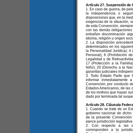
Artículo 27. Suspensión de 
1. En caso de guerra, de pe
la independencia o segur
disposiciones que, en la medi
exigencias de la situación, 
de esta Convención, siempre
con las demás obligaciones 
entrañen discriminación alg
idioma, religión u origen soci
2. La disposición preceden
determinados en los siguien
la Personalidad Jurídica); 4 
Personal); 6 (Prohibición de
Legalidad y de Retroactivida
17 (Protección a la Famili
Niño); 20 (Derecho a la Naci
garantías judiciales indispen
3. Todo Estado Parte que 
informar inmediatamente 
Convención, por conducto de
Estados Americanos, de las 
de los motivos que hayan sus
dado por terminada tal suspe
Artículo 28. Cláusula Federa
1. Cuando se trate de un Es
gobierno nacional de dicho 
de la presente Convención 
ejerce jurisdicción legislativa 
2. Con respecto a las di
corresponden a la jurisd