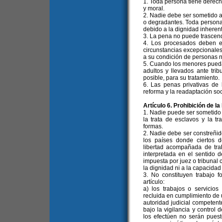
1. Toda persona tiene derecho
y moral.
2. Nadie debe ser sometido a 
o degradantes. Toda persona 
debido a la dignidad inheren
3. La pena no puede trascend
4. Los procesados deben e
circunstancias excepcionale
a su condición de personas 
5. Cuando los menores pueda
adultos y llevados ante tri
posible, para su tratamiento.
6. Las penas privativas de 
reforma y la readaptación so
Artículo 6. Prohibición de 
1. Nadie puede ser sometido 
la trata de esclavos y la t
formas.
2. Nadie debe ser constreñido
los países donde ciertos d
libertad acompañada de trab
interpretada en el sentido 
impuesta por juez o tribunal 
la dignidad ni a la capacidad f
3. No constituyen trabajo f
artículo:
a) los trabajos o servici
recluida en cumplimiento de u
autoridad judicial competente
bajo la vigilancia y control 
los efectúen no serán puest