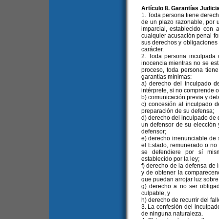
Artículo 8. Garantías Judici
1. Toda persona tiene derecho
de un plazo razonable, por 
imparcial, establecido con a
cualquier acusación penal fo
sus derechos y obligaciones de
carácter.
2. Toda persona inculpada 
inocencia mientras no se est
proceso, toda persona tiene
garantías mínimas:
a) derecho del inculpado de
intérprete, si no comprende o
b) comunicación previa y det
c) concesión al inculpado 
preparación de su defensa;
d) derecho del inculpado de 
un defensor de su elección 
defensor;
e) derecho irrenunciable de 
el Estado, remunerado o no s
se defendiere por sí mis
establecido por la ley;
f) derecho de la defensa de i
y de obtener la comparecenc
que puedan arrojar luz sobre
g) derecho a no ser obligad
culpable, y
h) derecho de recurrir del fall
3. La confesión del inculpad
de ninguna naturaleza.