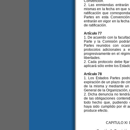
Convención.
2. Las enmiendas entrarán e
mismas en la fecha en que s
ratificación que correspond
Partes en esta Convención
entrarán en vigor en la fech
de ratificación.
Artículo 77
1. De acuerdo con la facultad
Parte y la Comisión podrá
Partes reunidos con ocas
protocolos adicionales a e
progresivamente en el régim
libertades.
2. Cada protocolo debe fija
aplicará sólo entre los Estad
Artículo 78
1. Los Estados Partes pod
expiración de un plazo de cin
de la misma y mediante un p
General de la Organización, q
2. Dicha denuncia no tendrá 
de las obligaciones conteni
todo hecho que, pudiendo co
haya sido cumplido por él a
produce efecto.
CAPITULO XI