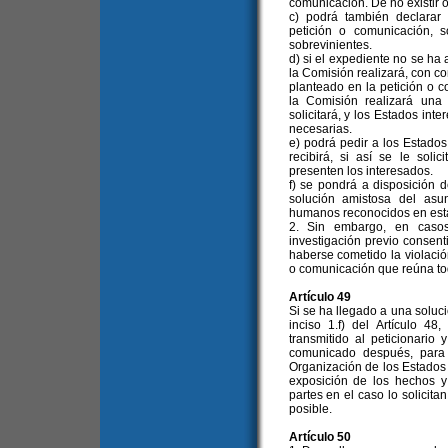
comunicación. De no existir o
c) podrá también declarar 
petición o comunicación, 
sobrevinientes.
d) si el expediente no se ha 
la Comisión realizará, con c
planteado en la petición o c
la Comisión realizará una 
solicitará, y los Estados int
necesarias.
e) podrá pedir a los Estados
recibirá, si así se le soli
presenten los interesados.
f) se pondrá a disposición d
solución amistosa del asu
humanos reconocidos en est
2. Sin embargo, en casos
investigación previo consent
haberse cometido la violació
o comunicación que reúna tod
Artículo 49
Si se ha llegado a una soluci
inciso 1.f) del Artículo 4
transmitido al peticionario
comunicado después, para 
Organización de los Estados
exposición de los hechos y 
partes en el caso lo solicita
posible.
Artículo 50