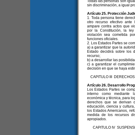
Todas las personas son igual
sin discriminación, a igual pro
Artículo 25. Protección Judi
1. Toda persona tiene derech
otro recurso efectivo ante
ampare contra actos que vi
por la Constitución, la l
violación sea cometida po
funciones oficiales.
2. Los Estados Partes se co
a) a garantizar que la autori
Estado decidirá sobre los 
recurso;
b) a desarrollar las posibilida
c) a garantizar el cumplimi
decisión en que se haya esti
CAPITULO III DERECHO
Artículo 26. Desarrollo Pro
Los Estados Partes se compr
interno como mediante la
económica y técnica, para log
derechos que se derivan d
educación, ciencia y cultura
los Estados Americanos, ref
medida de los recursos dis
apropiados.
CAPITULO IV SUSPENS