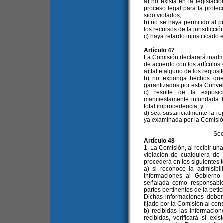
a) no exista en la legislaci
proceso legal para la prote
sido violados;
b) no se haya permitido al 
los recursos de la jurisdicció
c) haya retardo injustificado
Artículo 47
La Comisión declarará inadm
de acuerdo con los artículos
a) falte alguno de los requisit
b) no exponga hechos que 
garantizados por esta Conve
c) resulte de la exposic
manifiestamente infundada 
total improcedencia, y
d) sea sustancialmente la re
ya examinada por la Comisión
Sec
Artículo 48
1. La Comisión, al recibir un
violación de cualquiera de
procederá en los siguientes 
a) si reconoce la admisibil
informaciones al Gobierno
señalada como responsable 
partes pertinentes de la peti
Dichas informaciones deben
fijado por la Comisión al con
b) recibidas las informacion
recibidas, verificará si ex