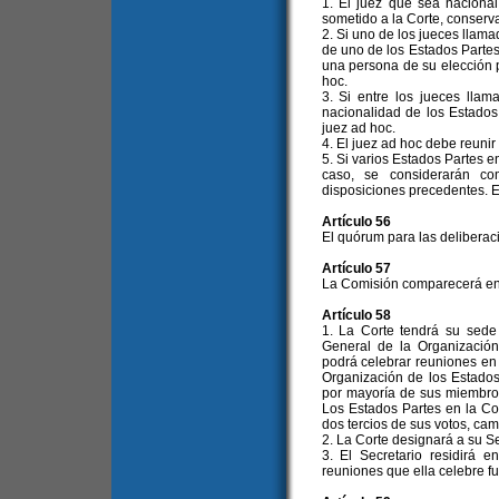
1. El juez que sea naciona
sometido a la Corte, conserv
2. Si uno de los jueces llama
de uno de los Estados Partes
una persona de su elección p
hoc.
3. Si entre los jueces lla
nacionalidad de los Estados
juez ad hoc.
4. El juez ad hoc debe reunir
5. Si varios Estados Partes e
caso, se considerarán co
disposiciones precedentes. E
Artículo 56
El quórum para las deliberaci
Artículo 57
La Comisión comparecerá en t
Artículo 58
1. La Corte tendrá su sede
General de la Organización
podrá celebrar reuniones en 
Organización de los Estado
por mayoría de sus miembros
Los Estados Partes en la C
dos tercios de sus votos, cam
2. La Corte designará a su Se
3. El Secretario residirá e
reuniones que ella celebre f