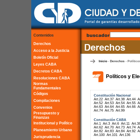
Contenidos
Derechos
Acceso a la Justicia
Boletín Oficial
Inicio
Derechos
Político
-
-
Leyes CABA
Decretos CABA
Políticos y El
Resoluciones CABA
Normas
Fundamentales
Códigos
Constitución Nacional
Art.22
Art.37
Art.38
Art.44
A
Compilaciones
Art.52
Art.53
Art.54
Art.55
A
Art.63
Art.64
Art.65
Art.66
A
Convenios
Art.74
Art.75
Art.99
Presupuesto y
Finanzas
Constitución CABA
Institucional y Político
Art.1
Art.3
Art.6
Art.11
Art.3
Art.62
Art.70
Art.73
Art.74
A
Planeamiento Urbano
Art.82
Art.83
Art.84
Art.92
A
Art.100
Art.101
Art.136
Jurisprudencia