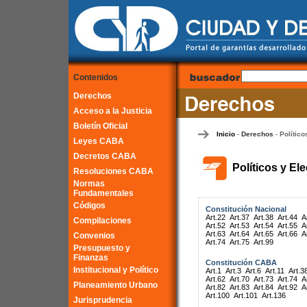
Contenidos
Derechos
Acceso a la Justicia
Boletín Oficial
Inicio
Derechos
Político
-
-
Leyes CABA
Decretos CABA
Políticos y El
Resoluciones CABA
Normas
Fundamentales
Códigos
Constitución Nacional
Art.22
Art.37
Art.38
Art.44
A
Compilaciones
Art.52
Art.53
Art.54
Art.55
A
Art.63
Art.64
Art.65
Art.66
A
Convenios
Art.74
Art.75
Art.99
Presupuesto y
Finanzas
Constitución CABA
Institucional y Político
Art.1
Art.3
Art.6
Art.11
Art.3
Art.62
Art.70
Art.73
Art.74
A
Planeamiento Urbano
Art.82
Art.83
Art.84
Art.92
A
Art.100
Art.101
Art.136
Jurisprudencia