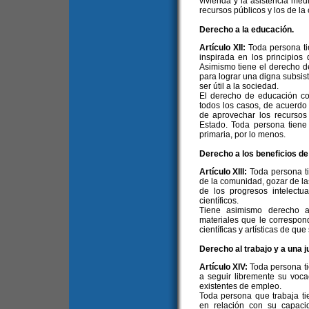
vivienda y la asistencia méd
recursos públicos y los de l
Derecho a la educación.
Artículo XII:
Toda persona ti
inspirada en los principios
Asimismo tiene el derecho d
para lograr una digna subsist
ser útil a la sociedad.
El derecho de educación c
todos los casos, de acuerdo 
de aprovechar los recurso
Estado. Toda persona tiene 
primaria, por lo menos.
Derecho a los beneficios de 
Artículo XIII:
Toda persona ti
de la comunidad, gozar de las
de los progresos intelectu
científicos.
Tiene asimismo derecho a
materiales que le correspond
científicas y artísticas de que
Derecho al trabajo y a una j
Artículo XIV:
Toda persona ti
a seguir libremente su voca
existentes de empleo.
Toda persona que trabaja ti
en relación con su capaci