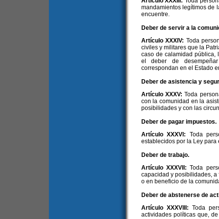
Artículo XXXIII:
Toda person
mandamientos legítimos de l
encuentre.
Deber de servir a la comuni
Artículo XXXIV:
Toda person
civiles y militares que la Pat
caso de calamidad pública, 
el deber de desempeñar
correspondan en el Estado e
Deber de asistencia y segur
Artículo XXXV:
Toda persona
con la comunidad en la asis
posibilidades y con las circu
Deber de pagar impuestos.
Artículo XXXVI:
Toda pers
establecidos por la Ley para 
Deber de trabajo.
Artículo XXXVII:
Toda pers
capacidad y posibilidades, a 
o en beneficio de la comunid
Deber de abstenerse de acti
Artículo XXXVIII:
Toda per
actividades políticas que, de