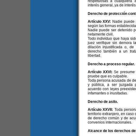
respetuosas a cualquiera 
interés general, ya de interés
Derecho de protección contra
Artículo XXV:
Nadie puede s
según las formas establecidas
Nadie puede ser detenido po
netamente civil.
Todo individuo que haya sido
juez verifique sin demora l
dilación injustificada o, de
derecho también a un trat
libertad.
Derecho a proceso regular.
Artículo XXVI:
Se presume 
pruebe que es culpable.
Toda persona acusada de deli
y pública, a ser juzgada p
acuerdo con leyes preexiste
infamantes o inusitadas.
Derecho de asilo.
Artículo XXVII:
Toda persona
territorio extranjero, en cas
de derecho común y de acuer
convenios internacionales.
Alcance de los derechos de