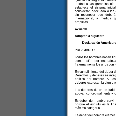
Que la consagración ameri
unidad a las garantías ofre
establece el sistema inici
consideran adecuado a las ac
sin reconocer que deberá
internacional, a medida 
propicias.
Acuerda:
Adoptar la siguiente
Declaración Americana
PREAMBULO
Todos los hombres nacen libr
como están por naturalez
fraternalmente los unos con l
En cumplimiento del deber d
Derechos y deberes se integr
política del hombre. Si los
deberes expresan la dignidad
Los deberes de orden jurídi
apoyan conceptualmente y l
Es deber del hombre servir 
porque el espíritu es la fi
máxima categoría.
Es deber del hombre ejercer,