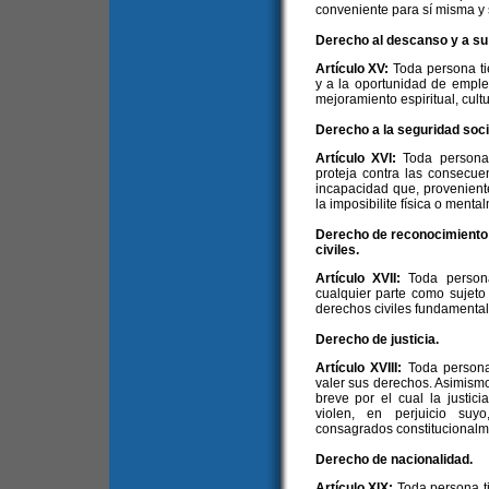
conveniente para sí misma y s
Derecho al descanso y a s
Artículo XV:
Toda persona t
y a la oportunidad de emplea
mejoramiento espiritual, cultur
Derecho a la seguridad soci
Artículo XVI:
Toda persona
proteja contra las consecue
incapacidad que, provenient
la imposibilite física o ment
Derecho de reconocimiento d
civiles.
Artículo XVII:
Toda person
cualquier parte como sujeto
derechos civiles fundamental
Derecho de justicia.
Artículo XVIII:
Toda persona
valer sus derechos. Asimism
breve por el cual la justic
violen, en perjuicio suy
consagrados constitucionalm
Derecho de nacionalidad.
Artículo XIX:
Toda persona t