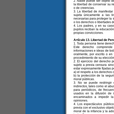
2. Nadie puede ser objeto d
la libertad de conservar su r
o de creencias.
3. La libertad de manifestar 
sujeta únicamente a las li
necesarias para proteger la s
o los derechos o libertades 
4. Los padres, y en su caso
pupilos reciban la educación
propias convicciones.
Artículo 13. Libertad de Pe
1. Toda persona tiene derech
Este derecho comprende l
informaciones e ideas de toda
oralmente, por escrito o en 
procedimiento de su elección
2. El ejercicio del derecho 
sujeto a previa censura sino
estar expresamente fijadas po
a) el respeto a los derechos 
b) la protección de la segur
moral públicas.
3. No se puede restringir
indirectos, tales como el abu
para periódicos, de frecuen
usados en la difusión de 
encaminados a impedir la
opiniones.
4. Los espectáculos públic
previa con el exclusivo objet
moral de la infancia y la ado