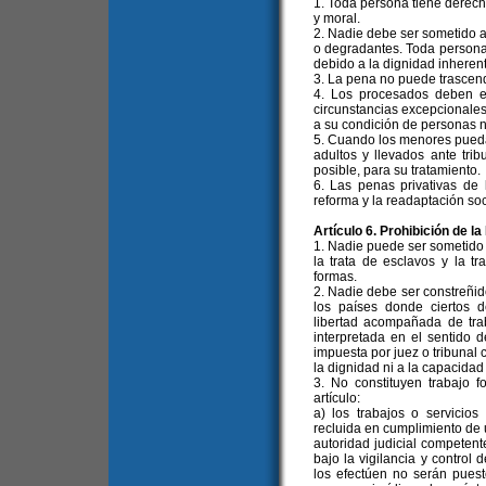
1. Toda persona tiene derecho
y moral.
2. Nadie debe ser sometido a 
o degradantes. Toda persona 
debido a la dignidad inheren
3. La pena no puede trascend
4. Los procesados deben e
circunstancias excepcionale
a su condición de personas 
5. Cuando los menores pueda
adultos y llevados ante tri
posible, para su tratamiento.
6. Las penas privativas de 
reforma y la readaptación so
Artículo 6. Prohibición de 
1. Nadie puede ser sometido 
la trata de esclavos y la t
formas.
2. Nadie debe ser constreñido
los países donde ciertos d
libertad acompañada de trab
interpretada en el sentido 
impuesta por juez o tribunal 
la dignidad ni a la capacidad f
3. No constituyen trabajo f
artículo:
a) los trabajos o servici
recluida en cumplimiento de u
autoridad judicial competente
bajo la vigilancia y control 
los efectúen no serán puest