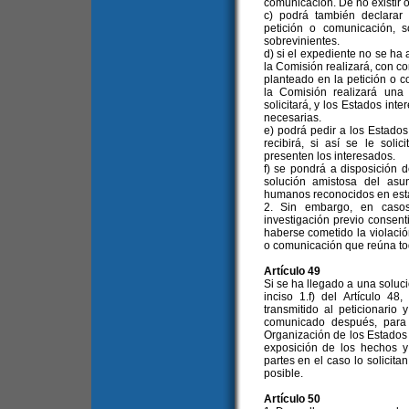
comunicación. De no existir o
c) podrá también declarar 
petición o comunicación, 
sobrevinientes.
d) si el expediente no se ha 
la Comisión realizará, con c
planteado en la petición o c
la Comisión realizará una 
solicitará, y los Estados int
necesarias.
e) podrá pedir a los Estados
recibirá, si así se le soli
presenten los interesados.
f) se pondrá a disposición d
solución amistosa del asu
humanos reconocidos en est
2. Sin embargo, en casos
investigación previo consent
haberse cometido la violació
o comunicación que reúna tod
Artículo 49
Si se ha llegado a una soluci
inciso 1.f) del Artículo 4
transmitido al peticionario
comunicado después, para 
Organización de los Estados
exposición de los hechos y 
partes en el caso lo solicita
posible.
Artículo 50