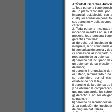
Artículo 8. Garantías Judici
1. Toda persona tiene derecho
de un plazo razonable, por 
imparcial, establecido con a
cualquier acusación penal fo
sus derechos y obligaciones de
carácter.
2. Toda persona inculpada 
inocencia mientras no se est
proceso, toda persona tiene
garantías mínimas:
a) derecho del inculpado de
intérprete, si no comprende o
b) comunicación previa y det
c) concesión al inculpado 
preparación de su defensa;
d) derecho del inculpado de 
un defensor de su elección 
defensor;
e) derecho irrenunciable de 
el Estado, remunerado o no s
se defendiere por sí mis
establecido por la ley;
f) derecho de la defensa de i
y de obtener la comparecenc
que puedan arrojar luz sobre
g) derecho a no ser obligad
culpable, y
h) derecho de recurrir del fall
3. La confesión del inculpad
de ninguna naturaleza.