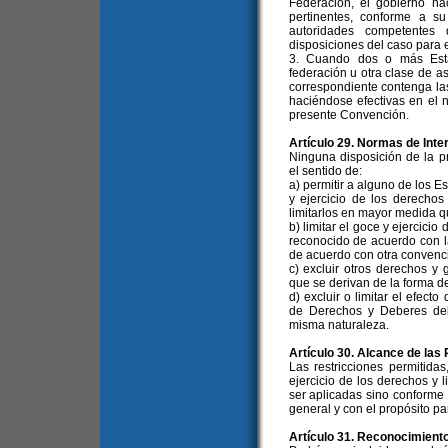
Federación, el gobierno n
pertinentes, conforme a su
autoridades competentes
disposiciones del caso para 
3. Cuando dos o más Esta
federación u otra clase de a
correspondiente contenga la
haciéndose efectivas en el 
presente Convención.
Artículo 29. Normas de Inte
Ninguna disposición de la p
el sentido de:
a) permitir a alguno de los E
y ejercicio de los derechos
limitarlos en mayor medida qu
b) limitar el goce y ejercici
reconocido de acuerdo con l
de acuerdo con otra convenc
c) excluir otros derechos y
que se derivan de la forma d
d) excluir o limitar el efec
de Derechos y Deberes del
misma naturaleza.
Artículo 30. Alcance de las
Las restricciones permitida
ejercicio de los derechos y
ser aplicadas sino conforme 
general y con el propósito pa
Artículo 31. Reconocimient