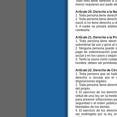
Todo niño tiene derecho a l
menor requieren por parte de 
Artículo 20. Derecho a la N
1. Toda persona tiene derech
2. Toda persona tiene derecho
nació si no tiene derecho a ot
3. A nadie se privará arbit
cambiarla.
Artículo 21. Derecho a la P
1. Toda persona tiene derec
subordinar tal uso y goce al i
2. Ninguna persona puede se
pago de indemnización justa
social y en los casos y según 
3. Tanto la usura como cualqu
hombre, deben ser prohibidas 
Artículo 22. Derecho de Cir
1. Toda persona que se halle
derecho a circular por el 
disposiciones legales.
2. Toda persona tiene derecho
del propio.
3. El ejercicio de los derec
virtud de una ley, en la med
para prevenir infracciones pe
seguridad o el orden públicos
libertades de los demás.
4. El ejercicio de los dere
ser restringido por la ley,