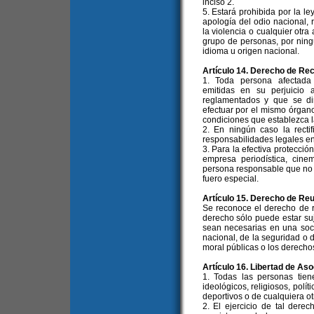
inciso 2.
5. Estará prohibida por la l
apología del odio nacional, r
la violencia o cualquier otra
grupo de personas, por ningún
idioma u origen nacional.
Artículo 14. Derecho de Rec
1. Toda persona afectada 
emitidas en su perjuicio 
reglamentados y que se dir
efectuar por el mismo órgano 
condiciones que establezca la
2. En ningún caso la rectif
responsabilidades legales en
3. Para la efectiva protecció
empresa periodística, cinem
persona responsable que no 
fuero especial.
Artículo 15. Derecho de Re
Se reconoce el derecho de re
derecho sólo puede estar suje
sean necesarias en una soci
nacional, de la seguridad o d
moral públicas o los derecho
Artículo 16. Libertad de Aso
1. Todas las personas tien
ideológicos, religiosos, polít
deportivos o de cualquiera ot
2. El ejercicio de tal derec