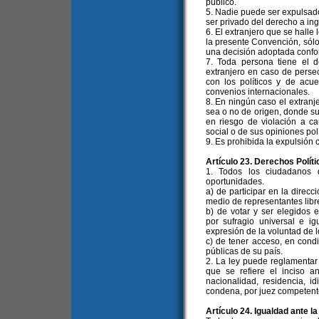
público.
5. Nadie puede ser expulsado 
ser privado del derecho a in
6. El extranjero que se halle 
la presente Convención, sól
una decisión adoptada confor
7. Toda persona tiene el de
extranjero en caso de perse
con los políticos y de acu
convenios internacionales.
8. En ningún caso el extranj
sea o no de origen, donde su 
en riesgo de violación a ca
social o de sus opiniones polí
9. Es prohibida la expulsión c
Artículo 23. Derechos Políti
1. Todos los ciudadanos 
oportunidades.
a) de participar en la direcc
medio de representantes libr
b) de votar y ser elegidos e
por sufragio universal e ig
expresión de la voluntad de l
c) de tener acceso, en cond
públicas de su país.
2. La ley puede reglamentar 
que se refiere el inciso a
nacionalidad, residencia, id
condena, por juez competent
Artículo 24. Igualdad ante la