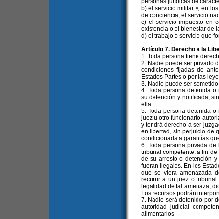
personas jurídicas de carácte
b) el servicio militar y, en 
de conciencia, el servicio na
c) el servicio impuesto en
existencia o el bienestar de 
d) el trabajo o servicio que 
Artículo 7. Derecho a la Lib
1. Toda persona tiene derecho
2. Nadie puede ser privado de 
condiciones fijadas de ante
Estados Partes o por las leye
3. Nadie puede ser sometido 
4. Toda persona detenida o 
su detención y notificada, s
ella.
5. Toda persona detenida o 
juez u otro funcionario autori
y tendrá derecho a ser juzga
en libertad, sin perjuicio de
condicionada a garantías que
6. Toda persona privada de l
tribunal competente, a fin de
de su arresto o detención y 
fueran ilegales. En los Esta
que se viera amenazada de
recurrir a un juez o tribuna
legalidad de tal amenaza, dic
Los recursos podrán interpone
7. Nadie será detenido por d
autoridad judicial compete
alimentarios.