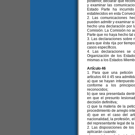
posterior, declarar que reco
y examinar las comunicaci
Estado Parte ha incurrid
establecidos en esta Convec
2. Las comunicaciones hec
pueden admitir y examinar s
hecho una declaración por l
Comisión. La Comisión no ad
Parte que no haya hecho tal 
3. Las declaraciones sobre
para que ésta rija por tiemp
casos específicos.
4. Las declaraciones se d
Organización de los Estado
mismas a los Estados Miembr
Artículo 46
1. Para que una petición
artículos 44 ó 45 sea admitid
a) que se hayan interpuesto 
conforme a los principio
reconocidos;
b) que sea presentada dentro
en que el presunto lesionad
decisión definitiva;
c) que la materia de la pet
procedimiento de arreglo inte
d) que en el caso del art
nacionalidad, la profesión, e
del representante legal de la
2. Las disposiciones de los 
aplicarán cuando: