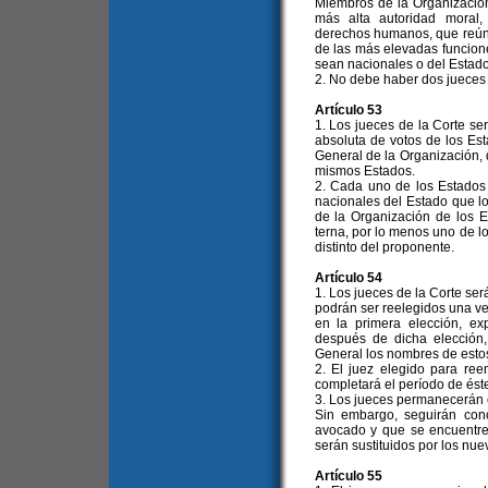
Miembros de la Organización, 
más alta autoridad moral
derechos humanos, que reúna
de las más elevadas funciones
sean nacionales o del Estad
2. No debe haber dos jueces
Artículo 53
1. Los jueces de la Corte se
absoluta de votos de los Es
General de la Organización, 
mismos Estados.
2. Cada uno de los Estados 
nacionales del Estado que l
de la Organización de los
terna, por lo menos uno de l
distinto del proponente.
Artículo 54
1. Los jueces de la Corte ser
podrán ser reelegidos una ve
en la primera elección, ex
después de dicha elección
General los nombres de estos
2. El juez elegido para re
completará el período de éste
3. Los jueces permanecerán 
Sin embargo, seguirán con
avocado y que se encuentre
serán sustituidos por los nue
Artículo 55