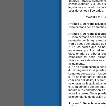
Estados Partes se compromet
constitucionales y a las d
legislativas o de otro carác
tales derechos y libertades.
CAPITULO II 
Artículo 3. Derecho al Reco
Toda persona tiene derecho a
Artículo 4. Derecho a la vid
1. Toda persona tiene derech
protegido por la ley y, en g
Nadie puede ser privado de la
2. En los países que no ha
imponerse por los delitos
ejecutoriada de tribunal 
establezca tal pena, dictad
Tampoco se extenderá su apli
actualmente.
3. No se restablecerá la pen
4. En ningún caso se puede ap
comunes conexos con los polí
5. No se impondrá la pena d
comisión del delito, tuvie
setenta, ni se le aplicará a 
6. Toda persona condenada a m
indulto o la conmutación de
todos los casos. No se puede 
esté pendiente de decisión a
Artículo 5. Derecho a la Int