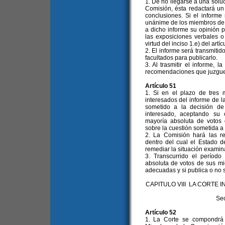
1. De no llegarse a una soluci
Comisión, ésta redactará un
conclusiones. Si el informe
unánime de los miembros de 
a dicho informe su opinión 
las exposiciones verbales o
virtud del inciso 1.e) del artíc
2. El informe será transmitid
facultados para publicarlo.
3. Al trasmitir el informe, 
recomendaciones que juzgu
Artículo 51
1. Si en el plazo de tres 
interesados del informe de l
sometido a la decisión de
interesado, aceptando su 
mayoría absoluta de votos
sobre la cuestión sometida a
2. La Comisión hará las re
dentro del cual el Estado 
remediar la situación examin
3. Transcurrido el período 
absoluta de votos de sus m
adecuadas y si publica o no 
CAPITULO VIII LA CORT
Sec
Artículo 52
1. La Corte se compondrá 