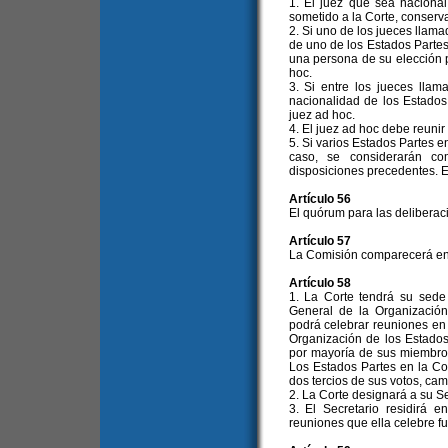
1. El juez que sea naciona
sometido a la Corte, conserv
2. Si uno de los jueces llama
de uno de los Estados Partes
una persona de su elección p
hoc.
3. Si entre los jueces lla
nacionalidad de los Estados
juez ad hoc.
4. El juez ad hoc debe reunir
5. Si varios Estados Partes e
caso, se considerarán co
disposiciones precedentes. E
Artículo 56
El quórum para las deliberaci
Artículo 57
La Comisión comparecerá en t
Artículo 58
1. La Corte tendrá su sede
General de la Organización
podrá celebrar reuniones en 
Organización de los Estado
por mayoría de sus miembros
Los Estados Partes en la C
dos tercios de sus votos, cam
2. La Corte designará a su Se
3. El Secretario residirá e
reuniones que ella celebre f