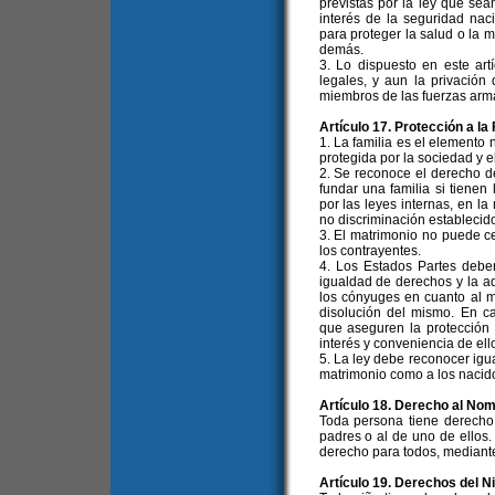
previstas por la ley que se
interés de la seguridad nac
para proteger la salud o la m
demás.
3. Lo dispuesto en este art
legales, y aun la privación 
miembros de las fuerzas arma
Artículo 17. Protección a la 
1. La familia es el elemento 
protegida por la sociedad y e
2. Se reconoce el derecho d
fundar una familia si tienen
por las leyes internas, en la
no discriminación establecid
3. El matrimonio no puede ce
los contrayentes.
4. Los Estados Partes debe
igualdad de derechos y la a
los cónyuges en cuanto al m
disolución del mismo. En ca
que aseguren la protección 
interés y conveniencia de ell
5. La ley debe reconocer igua
matrimonio como a los nacid
Artículo 18. Derecho al No
Toda persona tiene derecho
padres o al de uno de ellos.
derecho para todos, mediante
Artículo 19. Derechos del N