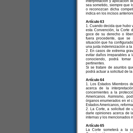
interpretación y aplicación 
sea sometido, siempre que l
o reconozcan dicha compete
indica en los incisos anterio
Artículo 63
1. Cuando decida que hubo vi
esta Convención, la Corte d
goce de su derecho o liber
fuera procedente, que se
situación que ha configurad
una justa indemnización a la 
2. En casos de extrema gra
evitar daños irreparables a 
conociendo, podrá tomar 
pertinentes.
Si se tratare de asuntos q
podrá actuar a solicitud de l
Artículo 64
1. Los Estados Miembros de
acerca de la interpretaci
concernientes a la protec
Americanos. Asimismo, pod
órganos enumerados en el ca
Estados Americanos, reformad
2. La Corte, a solicitud de
darle opiniones acerca de l
internas y los mencionados i
Artículo 65
La Corte someterá a la c