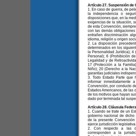
Artículo 27. Suspensión de 
1. En caso de guerra, de pe
la independencia o segur
disposiciones que, en la medi
exigencias de la situación, 
de esta Convención, siempre
con las demás obligaciones 
entrañen discriminación alg
idioma, religión u origen soci
2. La disposición preceden
determinados en los siguien
la Personalidad Jurídica); 4 
Personal); 6 (Prohibición de
Legalidad y de Retroactivida
17 (Protección a la Famili
Niño); 20 (Derecho a la Naci
garantías judiciales indispen
3. Todo Estado Parte que 
informar inmediatamente 
Convención, por conducto de
Estados Americanos, de las 
de los motivos que hayan sus
dado por terminada tal suspe
Artículo 28. Cláusula Federa
1. Cuando se trate de un Es
gobierno nacional de dicho 
de la presente Convención 
ejerce jurisdicción legislativa 
2. Con respecto a las di
corresponden a la jurisd