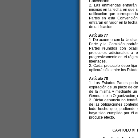
Convención.
2. Las enmiendas entrarán e
mismas en la fecha en que s
ratificación que correspond
Partes en esta Convención
entrarán en vigor en la fech
de ratificación.
Artículo 77
1. De acuerdo con la facultad
Parte y la Comisión podrá
Partes reunidos con ocas
protocolos adicionales a e
progresivamente en el régim
libertades.
2. Cada protocolo debe fija
aplicará sólo entre los Estad
Artículo 78
1. Los Estados Partes pod
expiración de un plazo de cin
de la misma y mediante un p
General de la Organización, q
2. Dicha denuncia no tendrá 
de las obligaciones conteni
todo hecho que, pudiendo co
haya sido cumplido por él a
produce efecto.
CAPITULO XI