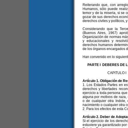
Reiterando que, con arregl
Humanos, sólo puede realiza
temor y de la miseria, si se
gozar de sus derechos económ
derechos civiles y políticos, y
Considerando que la Tercer
(Buenos Aires, 1967) apro
Organización de normas más
y educacionales y resolvi
derechos humanos determinar
de los órganos encargados d
Han convenido en lo siguient
PARTE I DEBERES DE 
CAPITULO 
Artículo 1. Obligación de R
1. Los Estados Partes en e
derechos y libertades recon
ejercicio a toda persona que 
alguna por motivos de raza, c
o de cualquier otra índole,
nacimiento o cualquier otra c
2. Para los efectos de esta 
Artículo 2. Deber de Adopt
Si el ejercicio de los derech
estuviere ya garantizado por d