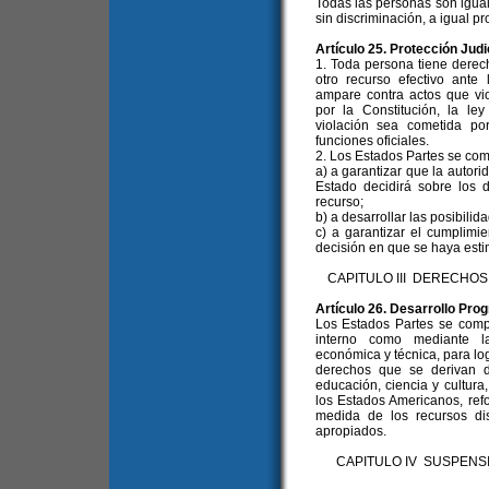
Todas las personas son igual
sin discriminación, a igual pro
Artículo 25. Protección Judi
1. Toda persona tiene derech
otro recurso efectivo ante
ampare contra actos que vi
por la Constitución, la l
violación sea cometida po
funciones oficiales.
2. Los Estados Partes se co
a) a garantizar que la autori
Estado decidirá sobre los 
recurso;
b) a desarrollar las posibilida
c) a garantizar el cumplimi
decisión en que se haya esti
CAPITULO III DERECHO
Artículo 26. Desarrollo Pro
Los Estados Partes se compr
interno como mediante la
económica y técnica, para log
derechos que se derivan d
educación, ciencia y cultura
los Estados Americanos, ref
medida de los recursos dis
apropiados.
CAPITULO IV SUSPENS