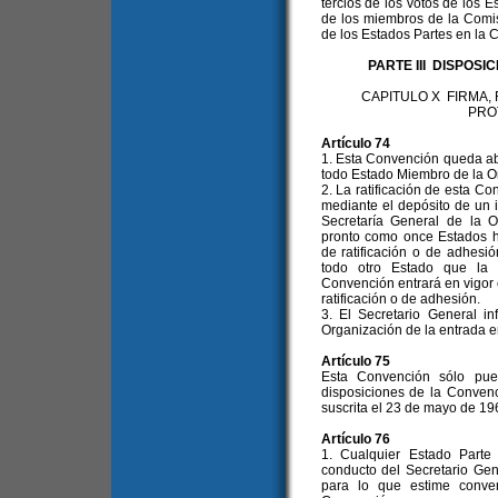
tercios de los votos de los 
de los miembros de la Comis
de los Estados Partes en la C
PARTE III DISPOS
CAPITULO X FIRMA,
PRO
Artículo 74
1. Esta Convención queda abie
todo Estado Miembro de la O
2. La ratificación de esta C
mediante el depósito de un i
Secretaría General de la 
pronto como once Estados h
de ratificación o de adhesi
todo otro Estado que la r
Convención entrará en vigor 
ratificación o de adhesión.
3. El Secretario General i
Organización de la entrada e
Artículo 75
Esta Convención sólo pue
disposiciones de la Conven
suscrita el 23 de mayo de 19
Artículo 76
1. Cualquier Estado Parte
conducto del Secretario Ge
para lo que estime conve