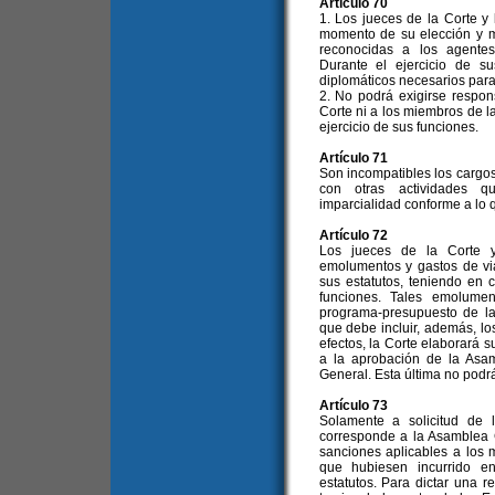
Artículo 70
1. Los jueces de la Corte y
momento de su elección y m
reconocidas a los agentes
Durante el ejercicio de s
diplomáticos necesarios par
2. No podrá exigirse respon
Corte ni a los miembros de l
ejercicio de sus funciones.
Artículo 71
Son incompatibles los cargo
con otras actividades q
imparcialidad conforme a lo q
Artículo 72
Los jueces de la Corte y
emolumentos y gastos de vi
sus estatutos, teniendo en 
funciones. Tales emolumen
programa-presupuesto de la
que debe incluir, además, los
efectos, la Corte elaborará 
a la aprobación de la Asam
General. Esta última no podrá
Artículo 73
Solamente a solicitud de 
corresponde a la Asamblea G
sanciones aplicables a los 
que hubiesen incurrido en
estatutos. Para dictar una 