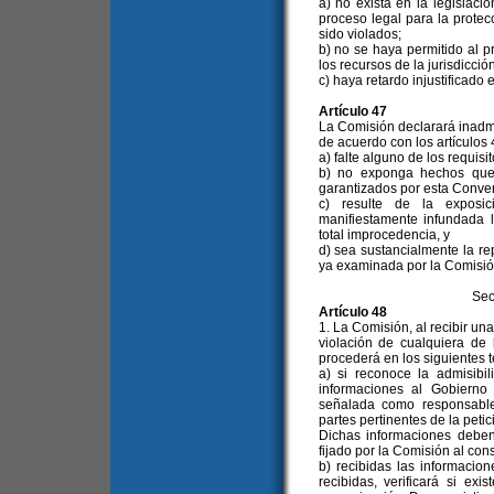
a) no exista en la legislaci
proceso legal para la prote
sido violados;
b) no se haya permitido al 
los recursos de la jurisdicció
c) haya retardo injustificado
Artículo 47
La Comisión declarará inadm
de acuerdo con los artículos
a) falte alguno de los requisit
b) no exponga hechos que 
garantizados por esta Conve
c) resulte de la exposic
manifiestamente infundada 
total improcedencia, y
d) sea sustancialmente la re
ya examinada por la Comisión
Sec
Artículo 48
1. La Comisión, al recibir un
violación de cualquiera de
procederá en los siguientes 
a) si reconoce la admisibil
informaciones al Gobierno
señalada como responsable 
partes pertinentes de la peti
Dichas informaciones deben
fijado por la Comisión al con
b) recibidas las informacion
recibidas, verificará si ex