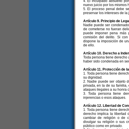
4. El inculpado absuelto po
nuevo juicio por los mismos 
5. El proceso penal debe se
preservar los intereses de la j
Artículo 9. Principio de Leg
Nadie puede ser condenado
de cometerse no fueran deli
puede imponer pena más g
comisión del delito. Si con
dispone la imposición de un
de ello.
Artículo 10. Derecho a Inde
Toda persona tiene derecho 
haber sido condenada en sente
Artículo 11. Protección de l
1. Toda persona tiene derech
su dignidad.
2. Nadie puede ser objeto de
privada, en la de su familia,
ataques ilegales a su honra o
3. Toda persona tiene der
injerencias o esos ataques.
Artículo 12. Libertad de Con
1. Toda persona tiene derecho
derecho implica la libertad 
cambiar de religión o de c
divulgar su religión o sus c
público como en privado.