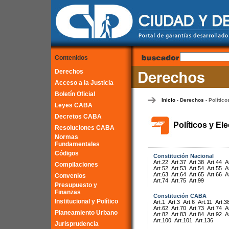
Contenidos
Derechos
Acceso a la Justicia
Boletín Oficial
Inicio
Derechos
Político
-
-
Leyes CABA
Decretos CABA
Políticos y El
Resoluciones CABA
Normas
Fundamentales
Códigos
Constitución Nacional
Art.22
Art.37
Art.38
Art.44
A
Compilaciones
Art.52
Art.53
Art.54
Art.55
A
Art.63
Art.64
Art.65
Art.66
A
Convenios
Art.74
Art.75
Art.99
Presupuesto y
Finanzas
Constitución CABA
Institucional y Político
Art.1
Art.3
Art.6
Art.11
Art.3
Art.62
Art.70
Art.73
Art.74
A
Planeamiento Urbano
Art.82
Art.83
Art.84
Art.92
A
Art.100
Art.101
Art.136
Jurisprudencia