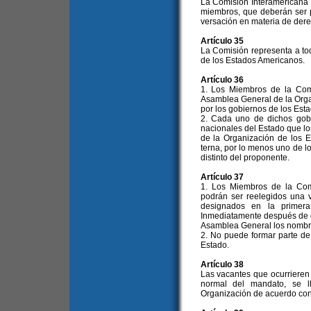
La Comisión Interamerican
miembros, que deberán ser p
versación en materia de der
Artículo 35
La Comisión representa a to
de los Estados Americanos.
Artículo 36
1. Los Miembros de la Comi
Asamblea General de la Orga
por los gobiernos de los Est
2. Cada uno de dichos gobi
nacionales del Estado que l
de la Organización de los
terna, por lo menos uno de l
distinto del proponente.
Artículo 37
1. Los Miembros de la Com
podrán ser reelegidos una 
designados en la primera
Inmediatamente después de d
Asamblea General los nombre
2. No puede formar parte d
Estado.
Artículo 38
Las vacantes que ocurrieren
normal del mandato, se l
Organización de acuerdo con 