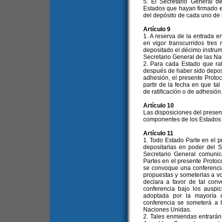
5. El Secretario General d
Estados que hayan firmado el
del depósito de cada uno de l
Artículo 9
1. A reserva de la entrada en
en vigor transcurridos tres
depositado el décimo instrum
Secretario General de las Na
2. Para cada Estado que rat
después de haber sido deposi
adhesión, el presente Protoc
partir de la fecha en que ta
de ratificación o de adhesión
Artículo 10
Las disposiciones del present
componentes de los Estados f
Artículo 11
1. Todo Estado Parte en el 
depositarlas en poder del S
Secretario General comuni
Partes en el presente Protoc
se convoque una conferencia
propuestas y someterlas a vo
declara a favor de tal conv
conferencia bajo los ausp
adoptada por la mayoría 
conferencia se someterá a 
Naciones Unidas.
2. Tales enmiendas entrarán