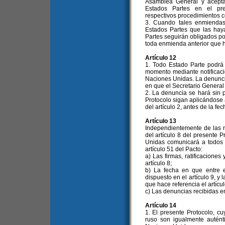
Asamblea General y acepta
Estados Partes en el pre
respectivos procedimientos c
3. Cuando tales enmiendas 
Estados Partes que las hay
Partes seguirán obligados por
toda enmienda anterior que 
Artículo 12
1. Todo Estado Parte podrá 
momento mediante notificació
Naciones Unidas. La denuncia
en que el Secretario General 
2. La denuncia se hará sin p
Protocolo sigan aplicándose 
del artículo 2, antes de la fe
Artículo 13
Independientemente de las n
del artículo 8 del presente P
Unidas comunicará a todos 
artículo 51 del Pacto:
a) Las firmas, ratificacione
artículo 8;
b) La fecha en que entre e
dispuesto en el artículo 9, y
que hace referencia el artícul
c) Las denuncias recibidas en 
Artículo 14
1. El presente Protocolo, cu
ruso son igualmente autént