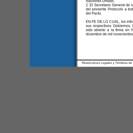
Naciones Unidas.
2. El Secretario General de 
del presente Protocolo a to
del Pacto.
EN FE DE LO CUAL, los infra
sus respectivos Gobiernos, 
sido abierto a la firma en
diciembre de mil novecientos 
Restricciones Legales y Términos de