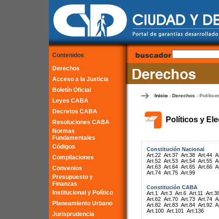
Contenidos
Derechos
Acceso a la Justicia
Boletín Oficial
Inicio
Derechos
Político
-
-
Leyes CABA
Decretos CABA
Políticos y El
Resoluciones CABA
Normas
Fundamentales
Códigos
Constitución Nacional
Art.22
Art.37
Art.38
Art.44
A
Compilaciones
Art.52
Art.53
Art.54
Art.55
A
Art.63
Art.64
Art.65
Art.66
A
Convenios
Art.74
Art.75
Art.99
Presupuesto y
Finanzas
Constitución CABA
Institucional y Político
Art.1
Art.3
Art.6
Art.11
Art.3
Art.62
Art.70
Art.73
Art.74
A
Planeamiento Urbano
Art.82
Art.83
Art.84
Art.92
A
Art.100
Art.101
Art.136
Jurisprudencia