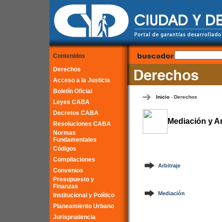
Contenidos
Derechos
Acceso a la Justicia
Boletín Oficial
Inicio
Derechos
-
Leyes CABA
Decretos CABA
Mediación y Ar
Resoluciones CABA
Normas
Fundamentales
Códigos
Compilaciones
Arbitraje
Convenios
Presupuesto y
Finanzas
Mediación
Institucional y Político
Planeamiento Urbano
Jurisprudencia