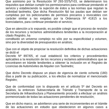
Que asimismo por la Resolución Nº 293-SSTyT-03, se determinaron los
requisitos que debían cumplir los permisionarios para continuar prestando el
servicio y estableciendo la sujeción de éstos a las normas que regulan la
actividad taxímetra; Que dicha Resolución fijó las pautas que debían ser
cumplidas por los peticionantes de permisos precarios y revocables con
carácter similar a las exigidas por la Ordenanza Nº 41815 a los
licenciatarios, para continuar prestando el servicio;
Que en atención a lo expuesto, es posible colegir que el proceso de revisión
de los recursos y reclamos administrativos tendientes a la incorporación al
citado Registro, ha
constituido un universo complejo no sólo por su especificidad y volumen,
sino por la diversidad de presupuestos en análisis;
Que con el objeto de propiciar la resolución definitiva de dichas actuaciones
se dictó el
Decreto Nº 897/05, el cual estableció los criterios y procedimientos
aplicables a la resolución de los recursos y reclamos administrativos que se
encontraren en trámite tendientes a obtener la inclusión en el Registro de
Licencias de Automóviles de Alquiler con Taxímetro;
Que dicho Decreto dispuso un plazo de vigencia de ciento ochenta (180)
días a partir de su publicación, a los efectos de normalizar el mencionado
Registro;
Que de conformidad con lo dispuesto en el artículo 5º del Decreto en
análisis, la entonces Subsecretaría de Tránsito y Transporte de la ex
Secretaría de Infraestructura y Planeamiento procedió a efectuar un análisis
pormenorizado de todas las actuaciones pendientes de resolución;
Que en dicho marco, se advirtieron una serie de inconvenientes en el trámite
de las actuaciones en estudio que obedecieron en algunos casos a