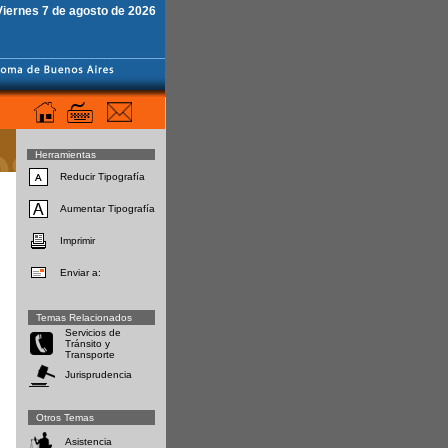
Viernes 7 de agosto de 2026
Herramientas
Reducir Tipografía
Aumentar Tipografía
Imprimir
Enviar a:
Temas Relacionados
Servicios de
Tránsito y
Transporte
Jurisprudencia
Otros Temas
Asistencia