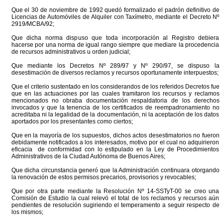
Que el 30 de noviembre de 1992 quedó formalizado el padrón definitivo de
Licencias de Automóviles de Alquiler con Taxímetro, mediante el Decreto Nº
2919/MCBA/92;
Que dicha norma dispuso que toda incorporación al Registro debiera
hacerse por una norma de igual rango siempre que mediare la procedencia
de recursos administrativos u orden judicial;
Que mediante los Decretos Nº 289/97 y Nº 290/97, se dispuso la
desestimación de diversos reclamos y recursos oportunamente interpuestos;
Que el criterio sustentado en los considerandos de los referidos Decretos fue
que en las actuaciones por las cuales tramitaron los recursos y reclamos
mencionados no obraba documentación respaldatoria de los derechos
invocados y que la tenencia de los certificados de reempadronamiento no
acreditaba ni la legalidad de la documentación, ni la aceptación de los datos
aportados por los presentantes como ciertos;
Que en la mayoría de los supuestos, dichos actos desestimatorios no fueron
debidamente notificados a los interesados, motivo por el cual no adquirieron
eficacia de conformidad con lo estipulado en la Ley de Procedimientos
Administrativos de la Ciudad Autónoma de Buenos Aires;
Que dicha circunstancia generó que la Administración continuara otorgando
la renovación de estos permisos precarios, provisorios y revocables;
Que por otra parte mediante la Resolución Nº 14-SSTyT-00 se creo una
Comisión de Estudio la cual relevó el total de los reclamos y recursos aún
pendientes de resolución sugiriendo el temperamento a seguir respecto de
los mismos;