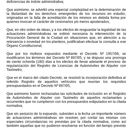
deficiencias de índole administrativa;
Que asimismo, se advirtió una especial complejidad en la determinación de
la titularidad de los derechos emergentes de los recursos en estudio,
originadas en la falta de acreditación de los mismos en debida forma por
quienes invocan el carácter de cesionarios y/o meros apoderados;
Que, en otro orden de ideas, y a los efectos de resguardar la legalidad de las
actuaciones administrativas se estimó necesaria la intervención de la
Procuración General de la Ciudad en situaciones que, en atención a su
relevancia o novedad en los planteos, justificaban efectuar la consulta a ese
Órgano Constitucional;
Que por los motivos expuestos mediante el Decreto Nº 1957/06, se
modificaron los términos del Decreto Nº 897/05, y se dispuso una prorroga
de ciento ochenta (180) días a los efectos de llevar adelante el proceso de
regularización del Registro de Licencias de Automóviles de Alquiler con
Taxímetro;
Que en el marco del citado Decreto, se resolvió la incorporación definitiva al
referido Registro de aquellos vehículos que reunían los requisitos
presupuestados en el Decreto Nº 897/05;
Que asimismo fueron rechazadas las solicitudes de inclusión en el Registro
de Automóviles de Alquiler con Taxímetro de aquellos reclamantes y
recurrentes que no cumplieron con los presupuestos estipulados en la citada
normativa;
Que sin perjuicio de lo expuesto, subsisten a la fecha un importante número
de actuaciones administrativas sin resolver, por contar las mismas con
especiales circunstancias no previstas por la citada normativa, como así
también aquellas que no pudieron resolverse en función del tiempo previsto