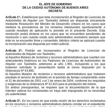
EL JEFE DE GOBIERNO
DE LA CIUDAD AUTÓNOMA DE BUENOS AIRES
DECRETA
Artículo 1º.-
Establécese que toda incorporación al Registro de Licencias de
Automóviles de Alquiler con Taxímetro deberá ser dispuesta únicamente
mediante Resolución del Ministro de Desarrollo Urbano en los casos que
mediare la procedencia de los reclamos interpuestos oportunamente o
cuando resultare de aplicación lo previsto en el presente Decreto. Esta
resolución podrá dictarse en los casos que se encuentren pendientes de
resolución o aún cuando exista acto administrativo resolutorio siempre que
éste no se encuentre firme y consentido. Idéntico criterio se aplicará cuando
la incorporación sea dispuesta por orden judicial.
Artículo 2º.-
Podrán ser incorporados al Registro de Licencias de
Automóviles de Alquiler con Taxímetro;
a) Aquellos titulares de reclamos y recursos administrativos que cuenten con
antecedentes históricos en los Padrones de Licencias de Automóviles de
Alquiler con Taxímetro, anteriores al año 1.991, incluyendo a los que
hubieren solicitado la presentación tardía al censo dispuesto por la
Ordenanza Nº 43.880;
b) Aquellos titulares de reclamos y recursos administrativos que hubieren
prestado el servicio de taxímetro en el período de tiempo comprendido entre
el 31 de diciembre de 2001 y el 1 de enero de 2004, conforme los requisitos
y exigencias de la Ordenanza Nº 41.815 para la prestación del mismo.
En ambos presupuestos, se requiere que la documentación de la que
intenten valerse los reclamantes no haya sido impugnada en su veracidad
y/o autenticidad.
Artículo 3º.-
En los casos en que exista cesión de los derechos reclamados
en los recursos o reclamos administrativos deberá constar en el expediente