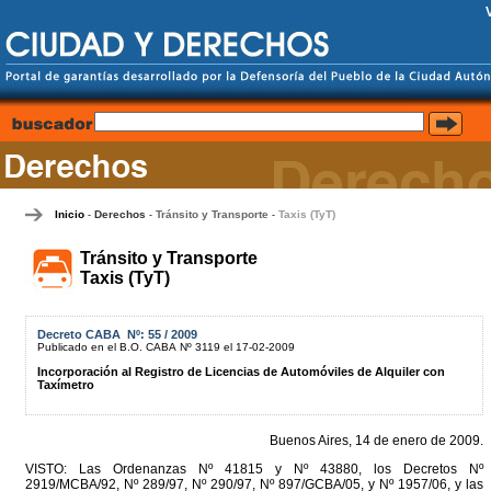
Inicio
Derechos
Tránsito y Transporte
Taxis (TyT)
-
-
-
Tránsito y Transporte
Taxis (TyT)
Decreto CABA Nº: 55 / 2009
Publicado en el B.O. CABA Nº 3119 el 17-02-2009
Incorporación al Registro de Licencias de Automóviles de Alquiler con
Taxímetro
Buenos Aires, 14 de enero de 2009.
VISTO: Las Ordenanzas Nº 41815 y Nº 43880, los Decretos Nº
2919/MCBA/92, Nº 289/97, Nº 290/97, Nº 897/GCBA/05, y Nº 1957/06, y las