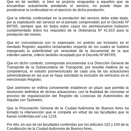
Que en tal sentido, si bien se propicia resguardar a aquellos que se
encuentran actualmente prestando el servicio, no puede dejar de
ponderarse la continuidad en el ejercicio de dicha prestación;
Que la referida continuidad en la prestación del servicio debe estar dada,
por la explotación del servicio en el período comprendido por el Decreto Nº
897/05, siempre que en todos estos casos los permisionarios hubieren
cumplimentado todos los requisitos de la Ordenanza Nº 41.815 para la
prestación del mismo;
Que en concordancia con lo expresado, no podrán ser incluidos en el
mentado Registro, aquellos reclamantes respecto de los cuales se hubiere
impugnado la autenticidad y/o veracidad de la documental de la que
intenten valerse, criterio también receptado por el Decreto Nº 897/05;
Que en dicho contexto, corresponde encomendar a la Dirección General de
Transporte de la Subsecretaría de Transporte, por resultar materia de su
competencia, el estudio pormenorizado de cada una de las actuaciones
administrativas en las que se haya solicitado la inclusión de vehículos en el
mencionado Registro;
Que asimismo se estima conveniente establecer un plazo que permita la
resolución definitiva de dichas actuaciones, con la finalidad de concretar el
proceso de regularización del Registro de Licencias de Automóviles de
Alquiler con Taxímetro;
Que la Procuración General de la Ciudad Autónoma de Buenos Aires ha
tomado la intervención que le compete en virtud de las facultades que le
fueran conferidas por Ley 1218.
Por ello, en uso de las facultades conferidas por los artículos 102 y 104 de la
Constitución de la Ciudad Autónoma de Buenos Aires,