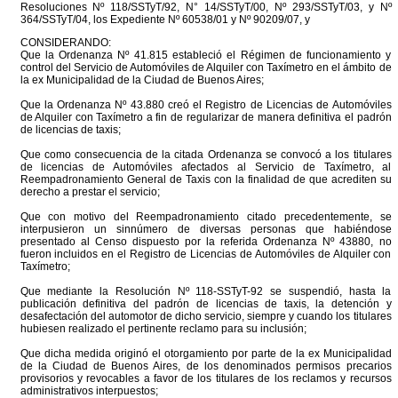
Resoluciones Nº 118/SSTyT/92, N° 14/SSTyT/00, Nº 293/SSTyT/03, y Nº
364/SSTyT/04, los Expediente Nº 60538/01 y Nº 90209/07, y
CONSIDERANDO:
Que la Ordenanza Nº 41.815 estableció el Régimen de funcionamiento y
control del Servicio de Automóviles de Alquiler con Taxímetro en el ámbito de
la ex Municipalidad de la Ciudad de Buenos Aires;
Que la Ordenanza Nº 43.880 creó el Registro de Licencias de Automóviles
de Alquiler con Taxímetro a fin de regularizar de manera definitiva el padrón
de licencias de taxis;
Que como consecuencia de la citada Ordenanza se convocó a los titulares
de licencias de Automóviles afectados al Servicio de Taxímetro, al
Reempadronamiento General de Taxis con la finalidad de que acrediten su
derecho a prestar el servicio;
Que con motivo del Reempadronamiento citado precedentemente, se
interpusieron un sinnúmero de diversas personas que habiéndose
presentado al Censo dispuesto por la referida Ordenanza Nº 43880, no
fueron incluidos en el Registro de Licencias de Automóviles de Alquiler con
Taxímetro;
Que mediante la Resolución Nº 118-SSTyT-92 se suspendió, hasta la
publicación definitiva del padrón de licencias de taxis, la detención y
desafectación del automotor de dicho servicio, siempre y cuando los titulares
hubiesen realizado el pertinente reclamo para su inclusión;
Que dicha medida originó el otorgamiento por parte de la ex Municipalidad
de la Ciudad de Buenos Aires, de los denominados permisos precarios
provisorios y revocables a favor de los titulares de los reclamos y recursos
administrativos interpuestos;