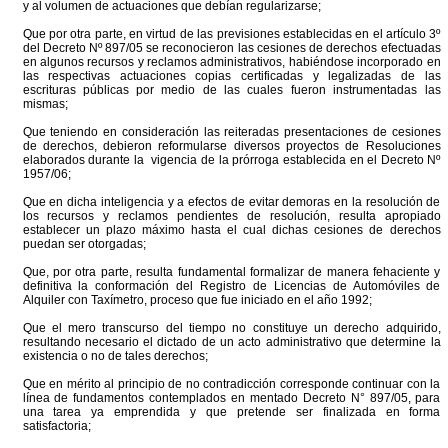
y al volumen de actuaciones que debían regularizarse;
Que por otra parte, en virtud de las previsiones establecidas en el artículo 3º
del Decreto Nº 897/05 se reconocieron las cesiones de derechos efectuadas
en algunos recursos y reclamos administrativos, habiéndose incorporado en
las respectivas actuaciones copias certificadas y legalizadas de las
escrituras públicas por medio de las cuales fueron instrumentadas las
mismas;
Que teniendo en consideración las reiteradas presentaciones de cesiones
de derechos, debieron reformularse diversos proyectos de Resoluciones
elaborados durante la vigencia de la prórroga establecida en el Decreto Nº
1957/06;
Que en dicha inteligencia y a efectos de evitar demoras en la resolución de
los recursos y reclamos pendientes de resolución, resulta apropiado
establecer un plazo máximo hasta el cual dichas cesiones de derechos
puedan ser otorgadas;
Que, por otra parte, resulta fundamental formalizar de manera fehaciente y
definitiva la conformación del Registro de Licencias de Automóviles de
Alquiler con Taxímetro, proceso que fue iniciado en el año 1992;
Que el mero transcurso del tiempo no constituye un derecho adquirido,
resultando necesario el dictado de un acto administrativo que determine la
existencia o no de tales derechos;
Que en mérito al principio de no contradicción corresponde continuar con la
línea de fundamentos contemplados en mentado Decreto N° 897/05, para
una tarea ya emprendida y que pretende ser finalizada en forma
satisfactoria;