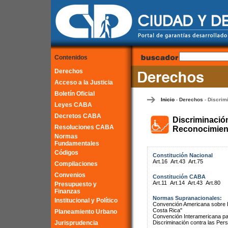
Contenidos
Derechos
Acceso a la Justicia
Boletín Oficial
Inicio
Derechos
Discrim
-
-
Leyes CABA
Decretos CABA
Discriminació
Resoluciones CABA
Reconocimient
Normas
Fundamentales
Códigos
Constitución Nacional
Art.16
Art.43
Art.75
Compilaciones
Convenios
Constitución CABA
Art.11
Art.14
Art.43
Art.80
Presupuesto y
Finanzas
Normas Supranacionales:
Institucional y Político
Convención Americana sobre 
Costa Rica"
Planeamiento Urbano
Convención Interamericana par
Jurisprudencia
Discriminación contra las Pe