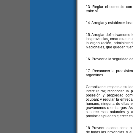
13. Reglar el comercio con 
entre sí.
14. Arreglar y establecer los
15. Arreglar definitivamente lo
las provincias, crear otras n
la organización, administrac
Nacionales, que queden fuera 
16. Proveer a la seguridad de
17. Reconocer la preexisten
argentinos.
Garantizar el respeto a su id
intercultural; reconocer la
posesión y propiedad comun
ocupan; y regular la entrega 
humano; ninguna de ellas se
gravámenes o embargos. Aseg
sus recursos naturales y 
provincias pueden ejercer co
18. Proveer lo conducente a l
de todas las provincias, y al