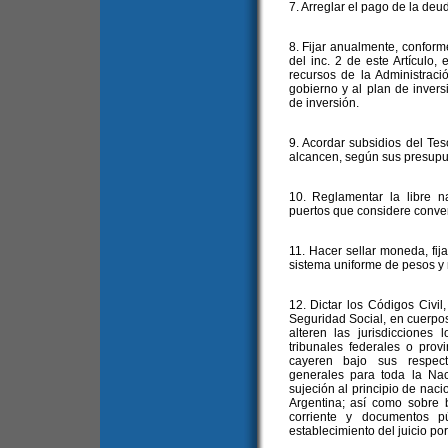
7. Arreglar el pago de la deud
8. Fijar anualmente, conforme
del inc. 2 de este Artículo,
recursos de la Administrac
gobierno y al plan de inver
de inversión.
9. Acordar subsidios del Tes
alcancen, según sus presupue
10. Reglamentar la libre na
puertos que considere conven
11. Hacer sellar moneda, fija
sistema uniforme de pesos y 
12. Dictar los Códigos Civil
Seguridad Social, en cuerpos
alteren las jurisdicciones 
tribunales federales o prov
cayeren bajo sus respecti
generales para toda la Nac
sujeción al principio de naci
Argentina; así como sobre b
corriente y documentos p
establecimiento del juicio por