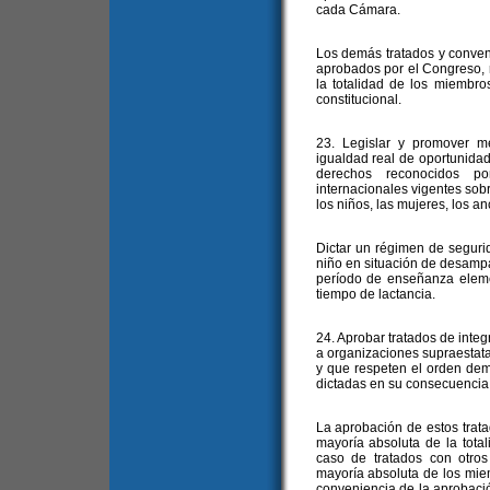
cada Cámara.
Los demás tratados y conve
aprobados por el Congreso, r
la totalidad de los miembr
constitucional.
23. Legislar y promover m
igualdad real de oportunidade
derechos reconocidos po
internacionales vigentes sob
los niños, las mujeres, los a
Dictar un régimen de segurid
niño en situación de desampa
período de enseñanza eleme
tiempo de lactancia.
24. Aprobar tratados de inte
a organizaciones supraestata
y que respeten el orden de
dictadas en su consecuencia t
La aprobación de estos trat
mayoría absoluta de la tot
caso de tratados con otro
mayoría absoluta de los mie
conveniencia de la aprobació