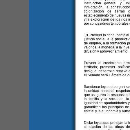
instrucción general y uni
inmigración, la construcci
colonización de tierras 
establecimiento de nuevas ind
y la exploración de los ríos i
por concesiones temporales d
19. Proveer lo conducente a
justicia social, a la product
de empleo, a la formación pr
valor de la moneda, a la inves
difusión y aprovechamiento.
Proveer al crecimiento ar
territorio; promover políti
desigual desarrollo relativo 
el Senado será Cámara de or
Sancionar leyes de organiza
la unidad nacional respetand
que aseguren la responsabili
la familia y la sociedad, l
igualdad de oportunidades y 
garanticen los principios d
estatal y la autonomía y auta
Dictar leyes que protejan la i
circulación de las obras del