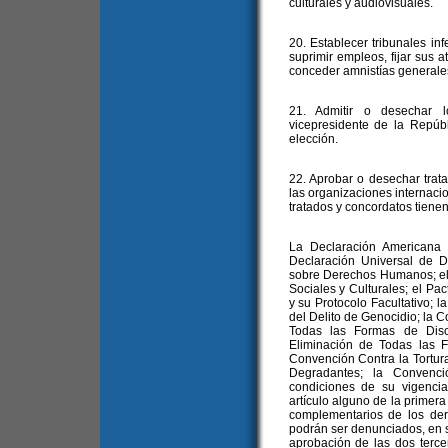
culturales y audiovisuales.
20. Establecer tribunales inf
suprimir empleos, fijar sus a
conceder amnistías generale
21. Admitir o desechar l
vicepresidente de la Repúb
elección.
22. Aprobar o desechar trat
las organizaciones internaci
tratados y concordatos tienen 
La Declaración Americana
Declaración Universal de 
sobre Derechos Humanos; el
Sociales y Culturales; el Pac
y su Protocolo Facultativo; 
del Delito de Genocidio; la C
Todas las Formas de Disc
Eliminación de Todas las F
Convención Contra la Tortur
Degradantes; la Convenc
condiciones de su vigencia,
artículo alguno de la primer
complementarios de los der
podrán ser denunciados, en s
aprobación de las dos terce