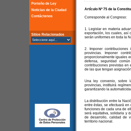
Porteño de Ley
Artículo Nº 75 de la Constit
Noticias de la Ciudad
Contáctenos
Corresponde al Congreso:
1. Legislar en materia adua
exportación, los cuales, así
Sitios Relacionados
serán uniformes en toda la N
2. Imponer contribuciones 
provincias. Imponer contr
proporcionalmente iguales en 
defensa, seguridad común
contribuciones previstas en e
de las que tengan asignación 
Una ley convenio, sobre 
provincias, instituirá regíme
garantizando la automaticidad
La distribución entre la Naci
entre éstas, se efectuará en 
funciones de cada una de ell
será equitativa, solidaria y 
de desarrollo, calidad de 
territorio nacional.