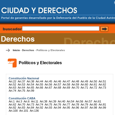
Inicio
Derechos
Políticos y Electorales
-
-
Políticos y Electorales
Constitución Nacional
Art.22
Art.37
Art.38
Art.44
Art.45
Art.46
Art.47
Art.48
Art.49
Art.50
Art.51
Art.52
Art.53
Art.54
Art.55
Art.56
Art.57
Art.58
Art.59
Art.60
Art.61
Art.62
Art.63
Art.64
Art.65
Art.66
Art.67
Art.68
Art.69
Art.70
Art.71
Art.72
Art.73
Art.74
Art.75
Art.99
Constitución CABA
Art.1
Art.3
Art.6
Art.11
Art.38
Art.39
Art.40
Art.54
Art.56
Art.57
Art.61
Art.62
Art.70
Art.73
Art.74
Art.75
Art.76
Art.77
Art.78
Art.79
Art.80
Art.81
Art.82
Art.83
Art.84
Art.92
Art.93
Art.94
Art.95
Art.96
Art.97
Art.98
Art.99
Art.100
Art.101
Art.136