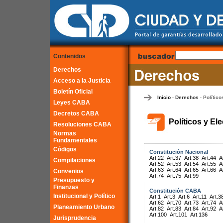
Contenidos
Derechos
Acceso a la Justicia
Boletín Oficial
Inicio
Derechos
Político
-
-
Leyes CABA
Decretos CABA
Políticos y El
Resoluciones CABA
Normas
Fundamentales
Códigos
Constitución Nacional
Art.22
Art.37
Art.38
Art.44
A
Compilaciones
Art.52
Art.53
Art.54
Art.55
A
Art.63
Art.64
Art.65
Art.66
A
Convenios
Art.74
Art.75
Art.99
Presupuesto y
Finanzas
Constitución CABA
Institucional y Político
Art.1
Art.3
Art.6
Art.11
Art.3
Art.62
Art.70
Art.73
Art.74
A
Planeamiento Urbano
Art.82
Art.83
Art.84
Art.92
A
Art.100
Art.101
Art.136
Jurisprudencia