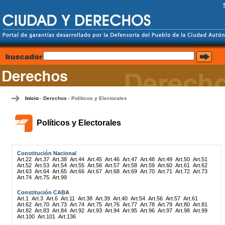
Inicio
Derechos
Políticos y Electorales
-
-
Políticos y Electorales
Constitución Nacional
Art.22
Art.37
Art.38
Art.44
Art.45
Art.46
Art.47
Art.48
Art.49
Art.50
Art.51
Art.52
Art.53
Art.54
Art.55
Art.56
Art.57
Art.58
Art.59
Art.60
Art.61
Art.62
Art.63
Art.64
Art.65
Art.66
Art.67
Art.68
Art.69
Art.70
Art.71
Art.72
Art.73
Art.74
Art.75
Art.99
Constitución CABA
Art.1
Art.3
Art.6
Art.11
Art.38
Art.39
Art.40
Art.54
Art.56
Art.57
Art.61
Art.62
Art.70
Art.73
Art.74
Art.75
Art.76
Art.77
Art.78
Art.79
Art.80
Art.81
Art.82
Art.83
Art.84
Art.92
Art.93
Art.94
Art.95
Art.96
Art.97
Art.98
Art.99
Art.100
Art.101
Art.136