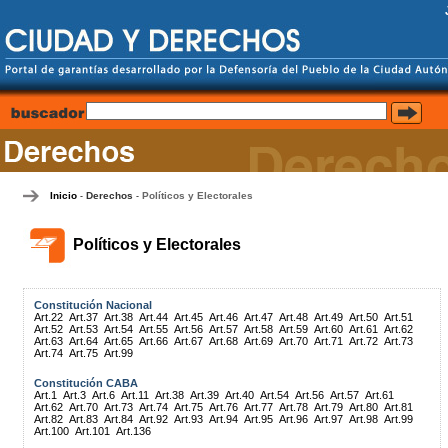
Inicio
Derechos
Políticos y Electorales
-
-
Políticos y Electorales
Constitución Nacional
Art.22
Art.37
Art.38
Art.44
Art.45
Art.46
Art.47
Art.48
Art.49
Art.50
Art.51
Art.52
Art.53
Art.54
Art.55
Art.56
Art.57
Art.58
Art.59
Art.60
Art.61
Art.62
Art.63
Art.64
Art.65
Art.66
Art.67
Art.68
Art.69
Art.70
Art.71
Art.72
Art.73
Art.74
Art.75
Art.99
Constitución CABA
Art.1
Art.3
Art.6
Art.11
Art.38
Art.39
Art.40
Art.54
Art.56
Art.57
Art.61
Art.62
Art.70
Art.73
Art.74
Art.75
Art.76
Art.77
Art.78
Art.79
Art.80
Art.81
Art.82
Art.83
Art.84
Art.92
Art.93
Art.94
Art.95
Art.96
Art.97
Art.98
Art.99
Art.100
Art.101
Art.136