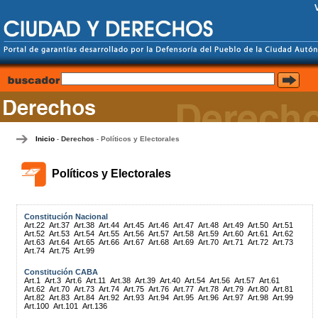
Inicio
Derechos
Políticos y Electorales
-
-
Políticos y Electorales
Constitución Nacional
Art.22
Art.37
Art.38
Art.44
Art.45
Art.46
Art.47
Art.48
Art.49
Art.50
Art.51
Art.52
Art.53
Art.54
Art.55
Art.56
Art.57
Art.58
Art.59
Art.60
Art.61
Art.62
Art.63
Art.64
Art.65
Art.66
Art.67
Art.68
Art.69
Art.70
Art.71
Art.72
Art.73
Art.74
Art.75
Art.99
Constitución CABA
Art.1
Art.3
Art.6
Art.11
Art.38
Art.39
Art.40
Art.54
Art.56
Art.57
Art.61
Art.62
Art.70
Art.73
Art.74
Art.75
Art.76
Art.77
Art.78
Art.79
Art.80
Art.81
Art.82
Art.83
Art.84
Art.92
Art.93
Art.94
Art.95
Art.96
Art.97
Art.98
Art.99
Art.100
Art.101
Art.136