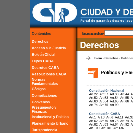
Contenidos
Derechos
Acceso a la Justicia
Boletín Oficial
Inicio
Derechos
Político
-
-
Leyes CABA
Decretos CABA
Políticos y El
Resoluciones CABA
Normas
Fundamentales
Códigos
Constitución Nacional
Art.22
Art.37
Art.38
Art.44
A
Compilaciones
Art.52
Art.53
Art.54
Art.55
A
Art.63
Art.64
Art.65
Art.66
A
Convenios
Art.74
Art.75
Art.99
Presupuesto y
Finanzas
Constitución CABA
Institucional y Político
Art.1
Art.3
Art.6
Art.11
Art.3
Art.62
Art.70
Art.73
Art.74
A
Planeamiento Urbano
Art.82
Art.83
Art.84
Art.92
A
Art.100
Art.101
Art.136
Jurisprudencia