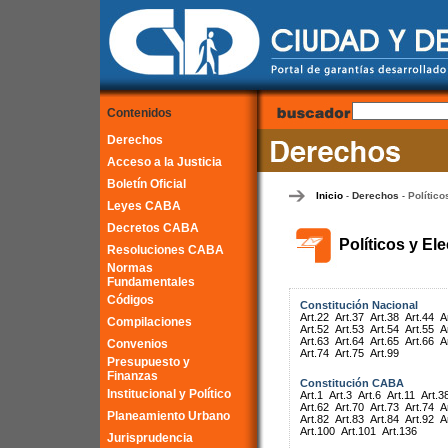
Contenidos
Derechos
Acceso a la Justicia
Boletín Oficial
Inicio
Derechos
Político
-
-
Leyes CABA
Decretos CABA
Políticos y El
Resoluciones CABA
Normas
Fundamentales
Códigos
Constitución Nacional
Art.22
Art.37
Art.38
Art.44
A
Compilaciones
Art.52
Art.53
Art.54
Art.55
A
Art.63
Art.64
Art.65
Art.66
A
Convenios
Art.74
Art.75
Art.99
Presupuesto y
Finanzas
Constitución CABA
Institucional y Político
Art.1
Art.3
Art.6
Art.11
Art.3
Art.62
Art.70
Art.73
Art.74
A
Planeamiento Urbano
Art.82
Art.83
Art.84
Art.92
A
Art.100
Art.101
Art.136
Jurisprudencia