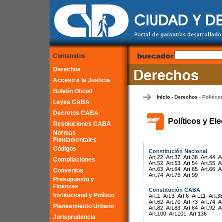
Contenidos
Derechos
Acceso a la Justicia
Boletín Oficial
Inicio
Derechos
Político
-
-
Leyes CABA
Decretos CABA
Políticos y El
Resoluciones CABA
Normas
Fundamentales
Códigos
Constitución Nacional
Art.22
Art.37
Art.38
Art.44
A
Compilaciones
Art.52
Art.53
Art.54
Art.55
A
Art.63
Art.64
Art.65
Art.66
A
Convenios
Art.74
Art.75
Art.99
Presupuesto y
Finanzas
Constitución CABA
Institucional y Político
Art.1
Art.3
Art.6
Art.11
Art.3
Art.62
Art.70
Art.73
Art.74
A
Planeamiento Urbano
Art.82
Art.83
Art.84
Art.92
A
Art.100
Art.101
Art.136
Jurisprudencia