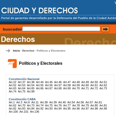
Inicio
Derechos
Políticos y Electorales
-
-
Políticos y Electorales
Constitución Nacional
Art.22
Art.37
Art.38
Art.44
Art.45
Art.46
Art.47
Art.48
Art.49
Art.50
Art.51
Art.52
Art.53
Art.54
Art.55
Art.56
Art.57
Art.58
Art.59
Art.60
Art.61
Art.62
Art.63
Art.64
Art.65
Art.66
Art.67
Art.68
Art.69
Art.70
Art.71
Art.72
Art.73
Art.74
Art.75
Art.99
Constitución CABA
Art.1
Art.3
Art.6
Art.11
Art.38
Art.39
Art.40
Art.54
Art.56
Art.57
Art.61
Art.62
Art.70
Art.73
Art.74
Art.75
Art.76
Art.77
Art.78
Art.79
Art.80
Art.81
Art.82
Art.83
Art.84
Art.92
Art.93
Art.94
Art.95
Art.96
Art.97
Art.98
Art.99
Art.100
Art.101
Art.136