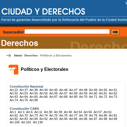
Inicio
Derechos
Políticos y Electorales
-
-
Políticos y Electorales
Constitución Nacional
Art.22
Art.37
Art.38
Art.44
Art.45
Art.46
Art.47
Art.48
Art.49
Art.50
Art.51
Art.52
Art.53
Art.54
Art.55
Art.56
Art.57
Art.58
Art.59
Art.60
Art.61
Art.62
Art.63
Art.64
Art.65
Art.66
Art.67
Art.68
Art.69
Art.70
Art.71
Art.72
Art.73
Art.74
Art.75
Art.99
Constitución CABA
Art.1
Art.3
Art.6
Art.11
Art.38
Art.39
Art.40
Art.54
Art.56
Art.57
Art.61
Art.62
Art.70
Art.73
Art.74
Art.75
Art.76
Art.77
Art.78
Art.79
Art.80
Art.81
Art.82
Art.83
Art.84
Art.92
Art.93
Art.94
Art.95
Art.96
Art.97
Art.98
Art.99
Art.100
Art.101
Art.136