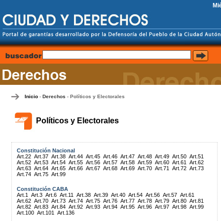
Mi
Inicio
Derechos
Políticos y Electorales
-
-
Políticos y Electorales
Constitución Nacional
Art.22
Art.37
Art.38
Art.44
Art.45
Art.46
Art.47
Art.48
Art.49
Art.50
Art.51
Art.52
Art.53
Art.54
Art.55
Art.56
Art.57
Art.58
Art.59
Art.60
Art.61
Art.62
Art.63
Art.64
Art.65
Art.66
Art.67
Art.68
Art.69
Art.70
Art.71
Art.72
Art.73
Art.74
Art.75
Art.99
Constitución CABA
Art.1
Art.3
Art.6
Art.11
Art.38
Art.39
Art.40
Art.54
Art.56
Art.57
Art.61
Art.62
Art.70
Art.73
Art.74
Art.75
Art.76
Art.77
Art.78
Art.79
Art.80
Art.81
Art.82
Art.83
Art.84
Art.92
Art.93
Art.94
Art.95
Art.96
Art.97
Art.98
Art.99
Art.100
Art.101
Art.136