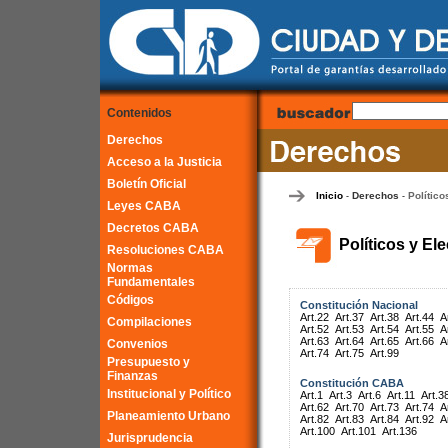
Contenidos
Derechos
Acceso a la Justicia
Boletín Oficial
Inicio
Derechos
Político
-
-
Leyes CABA
Decretos CABA
Políticos y El
Resoluciones CABA
Normas
Fundamentales
Códigos
Constitución Nacional
Art.22
Art.37
Art.38
Art.44
A
Compilaciones
Art.52
Art.53
Art.54
Art.55
A
Art.63
Art.64
Art.65
Art.66
A
Convenios
Art.74
Art.75
Art.99
Presupuesto y
Finanzas
Constitución CABA
Institucional y Político
Art.1
Art.3
Art.6
Art.11
Art.3
Art.62
Art.70
Art.73
Art.74
A
Planeamiento Urbano
Art.82
Art.83
Art.84
Art.92
A
Art.100
Art.101
Art.136
Jurisprudencia