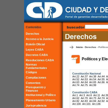
Contenidos
Derechos
Acceso a la Justicia
Boletín Oficial
Inicio
Derechos
Político
-
-
Leyes CABA
Decretos CABA
Políticos y El
Resoluciones CABA
Normas
Fundamentales
Códigos
Constitución Nacional
Art.22
Art.37
Art.38
Art.44
A
Compilaciones
Art.52
Art.53
Art.54
Art.55
A
Art.63
Art.64
Art.65
Art.66
A
Convenios
Art.74
Art.75
Art.99
Presupuesto y
Finanzas
Constitución CABA
Institucional y Político
Art.1
Art.3
Art.6
Art.11
Art.3
Art.62
Art.70
Art.73
Art.74
A
Planeamiento Urbano
Art.82
Art.83
Art.84
Art.92
A
Art.100
Art.101
Art.136
Jurisprudencia