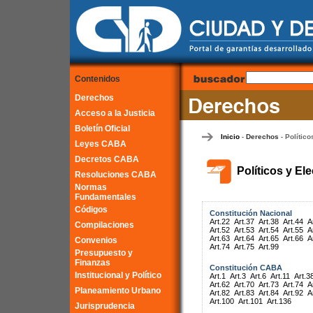
Contenidos
Derechos
Acceso a la Justicia
Boletín Oficial
Inicio
Derechos
Político
-
-
Leyes CABA
Decretos CABA
Políticos y El
Resoluciones CABA
Normas
Fundamentales
Códigos
Constitución Nacional
Art.22
Art.37
Art.38
Art.44
A
Compilaciones
Art.52
Art.53
Art.54
Art.55
A
Art.63
Art.64
Art.65
Art.66
A
Convenios
Art.74
Art.75
Art.99
Presupuesto y
Finanzas
Constitución CABA
Institucional y Político
Art.1
Art.3
Art.6
Art.11
Art.3
Art.62
Art.70
Art.73
Art.74
A
Planeamiento Urbano
Art.82
Art.83
Art.84
Art.92
A
Art.100
Art.101
Art.136
Jurisprudencia