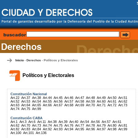
Inicio
Derechos
Políticos y Electorales
-
-
Políticos y Electorales
Constitución Nacional
Art.22
Art.37
Art.38
Art.44
Art.45
Art.46
Art.47
Art.48
Art.49
Art.50
Art.51
Art.52
Art.53
Art.54
Art.55
Art.56
Art.57
Art.58
Art.59
Art.60
Art.61
Art.62
Art.63
Art.64
Art.65
Art.66
Art.67
Art.68
Art.69
Art.70
Art.71
Art.72
Art.73
Art.74
Art.75
Art.99
Constitución CABA
Art.1
Art.3
Art.6
Art.11
Art.38
Art.39
Art.40
Art.54
Art.56
Art.57
Art.61
Art.62
Art.70
Art.73
Art.74
Art.75
Art.76
Art.77
Art.78
Art.79
Art.80
Art.81
Art.82
Art.83
Art.84
Art.92
Art.93
Art.94
Art.95
Art.96
Art.97
Art.98
Art.99
Art.100
Art.101
Art.136