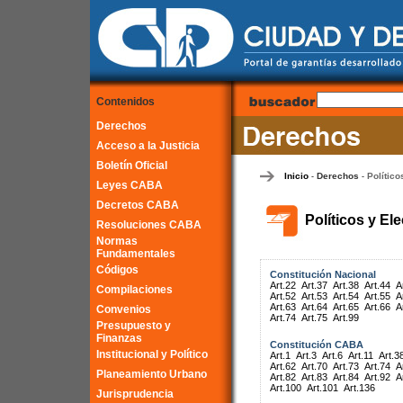
Contenidos
Derechos
Acceso a la Justicia
Boletín Oficial
Inicio
Derechos
Político
-
-
Leyes CABA
Decretos CABA
Políticos y El
Resoluciones CABA
Normas
Fundamentales
Códigos
Constitución Nacional
Art.22
Art.37
Art.38
Art.44
A
Compilaciones
Art.52
Art.53
Art.54
Art.55
A
Art.63
Art.64
Art.65
Art.66
A
Convenios
Art.74
Art.75
Art.99
Presupuesto y
Finanzas
Constitución CABA
Institucional y Político
Art.1
Art.3
Art.6
Art.11
Art.3
Art.62
Art.70
Art.73
Art.74
A
Planeamiento Urbano
Art.82
Art.83
Art.84
Art.92
A
Art.100
Art.101
Art.136
Jurisprudencia