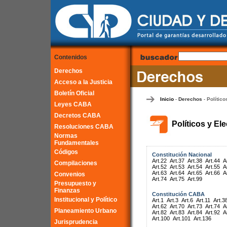
Contenidos
Derechos
Acceso a la Justicia
Boletín Oficial
Inicio
Derechos
Político
-
-
Leyes CABA
Decretos CABA
Políticos y El
Resoluciones CABA
Normas
Fundamentales
Códigos
Constitución Nacional
Art.22
Art.37
Art.38
Art.44
A
Compilaciones
Art.52
Art.53
Art.54
Art.55
A
Art.63
Art.64
Art.65
Art.66
A
Convenios
Art.74
Art.75
Art.99
Presupuesto y
Finanzas
Constitución CABA
Institucional y Político
Art.1
Art.3
Art.6
Art.11
Art.3
Art.62
Art.70
Art.73
Art.74
A
Planeamiento Urbano
Art.82
Art.83
Art.84
Art.92
A
Art.100
Art.101
Art.136
Jurisprudencia