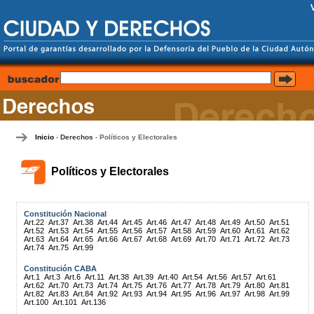
Inicio
Derechos
Políticos y Electorales
-
-
Políticos y Electorales
Constitución Nacional
Art.22
Art.37
Art.38
Art.44
Art.45
Art.46
Art.47
Art.48
Art.49
Art.50
Art.51
Art.52
Art.53
Art.54
Art.55
Art.56
Art.57
Art.58
Art.59
Art.60
Art.61
Art.62
Art.63
Art.64
Art.65
Art.66
Art.67
Art.68
Art.69
Art.70
Art.71
Art.72
Art.73
Art.74
Art.75
Art.99
Constitución CABA
Art.1
Art.3
Art.6
Art.11
Art.38
Art.39
Art.40
Art.54
Art.56
Art.57
Art.61
Art.62
Art.70
Art.73
Art.74
Art.75
Art.76
Art.77
Art.78
Art.79
Art.80
Art.81
Art.82
Art.83
Art.84
Art.92
Art.93
Art.94
Art.95
Art.96
Art.97
Art.98
Art.99
Art.100
Art.101
Art.136