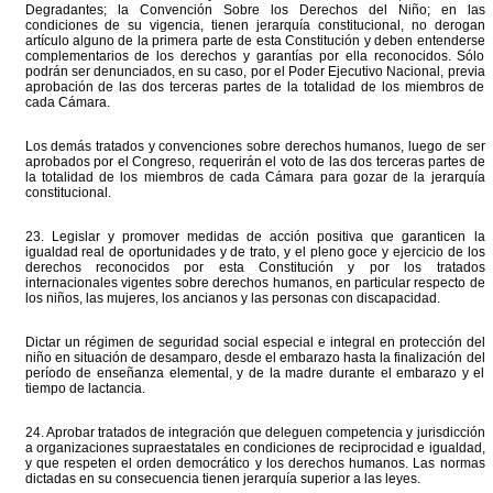
Degradantes; la Convención Sobre los Derechos del Niño; en las
condiciones de su vigencia, tienen jerarquía constitucional, no derogan
artículo alguno de la primera parte de esta Constitución y deben entenderse
complementarios de los derechos y garantías por ella reconocidos. Sólo
podrán ser denunciados, en su caso, por el Poder Ejecutivo Nacional, previa
aprobación de las dos terceras partes de la totalidad de los miembros de
cada Cámara.
Los demás tratados y convenciones sobre derechos humanos, luego de ser
aprobados por el Congreso, requerirán el voto de las dos terceras partes de
la totalidad de los miembros de cada Cámara para gozar de la jerarquía
constitucional.
23. Legislar y promover medidas de acción positiva que garanticen la
igualdad real de oportunidades y de trato, y el pleno goce y ejercicio de los
derechos reconocidos por esta Constitución y por los tratados
internacionales vigentes sobre derechos humanos, en particular respecto de
los niños, las mujeres, los ancianos y las personas con discapacidad.
Dictar un régimen de seguridad social especial e integral en protección del
niño en situación de desamparo, desde el embarazo hasta la finalización del
período de enseñanza elemental, y de la madre durante el embarazo y el
tiempo de lactancia.
24. Aprobar tratados de integración que deleguen competencia y jurisdicción
a organizaciones supraestatales en condiciones de reciprocidad e igualdad,
y que respeten el orden democrático y los derechos humanos. Las normas
dictadas en su consecuencia tienen jerarquía superior a las leyes.