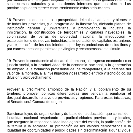
sus recursos naturales y a los demás intereses que los afectan. Las
provincias pueden ejercer concurrentemente estas atribuciones.
18. Proveer lo conducente a la prosperidad del país, al adelanto y bienestar
de todas las provincias, y al progreso de la ilustración, dictando planes de
instrucción general y universitaria, y promoviendo la industria, la
inmigración, la construcción de ferrocarriles y canales navegables, la
colonización de tierras de propiedad nacional, la introducción y
establecimiento de nuevas industrias, la importación de capitales extranjeros
y la exploración de los ríos interiores, por leyes protectoras de estos fines y
por concesiones temporales de privilegios y recompensas de estímulo.
19. Proveer lo conducente al desarrollo humano, al progreso económico con
justicia social, a la productividad de la economía nacional, a la generación
de empleo, a la formación profesional de los trabajadores, a la defensa del
valor de la moneda, a la investigación y desarrollo científico y tecnológico, su
difusión y aprovechamiento.
Proveer al crecimiento armónico de la Nación y al poblamiento de su
territorio; promover políticas diferenciadas que tiendan a equilibrar el
desigual desarrollo relativo de provincias y regiones. Para estas iniciativas,
el Senado será Cámara de origen.
Sancionar leyes de organización y de base de la educación que consoliden
la unidad nacional respetando las particularidades provinciales y locales;
que aseguren la responsabilidad indelegable del estado, la participación de
la familia y la sociedad, la promoción de los valores democráticos y la
igualdad de oportunidades y posibilidades sin discriminación alguna; y que