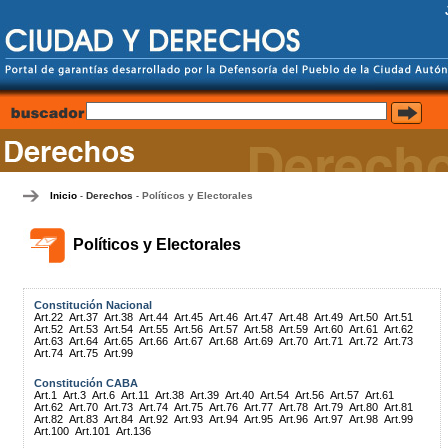
Inicio
Derechos
Políticos y Electorales
-
-
Políticos y Electorales
Constitución Nacional
Art.22
Art.37
Art.38
Art.44
Art.45
Art.46
Art.47
Art.48
Art.49
Art.50
Art.51
Art.52
Art.53
Art.54
Art.55
Art.56
Art.57
Art.58
Art.59
Art.60
Art.61
Art.62
Art.63
Art.64
Art.65
Art.66
Art.67
Art.68
Art.69
Art.70
Art.71
Art.72
Art.73
Art.74
Art.75
Art.99
Constitución CABA
Art.1
Art.3
Art.6
Art.11
Art.38
Art.39
Art.40
Art.54
Art.56
Art.57
Art.61
Art.62
Art.70
Art.73
Art.74
Art.75
Art.76
Art.77
Art.78
Art.79
Art.80
Art.81
Art.82
Art.83
Art.84
Art.92
Art.93
Art.94
Art.95
Art.96
Art.97
Art.98
Art.99
Art.100
Art.101
Art.136