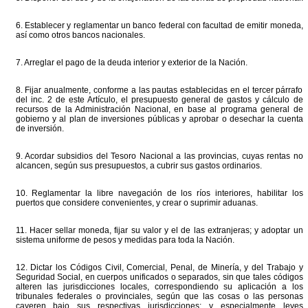
6. Establecer y reglamentar un banco federal con facultad de emitir moneda,
así como otros bancos nacionales.
7. Arreglar el pago de la deuda interior y exterior de la Nación.
8. Fijar anualmente, conforme a las pautas establecidas en el tercer párrafo
del inc. 2 de este Artículo, el presupuesto general de gastos y cálculo de
recursos de la Administración Nacional, en base al programa general de
gobierno y al plan de inversiones públicas y aprobar o desechar la cuenta
de inversión.
9. Acordar subsidios del Tesoro Nacional a las provincias, cuyas rentas no
alcancen, según sus presupuestos, a cubrir sus gastos ordinarios.
10. Reglamentar la libre navegación de los ríos interiores, habilitar los
puertos que considere convenientes, y crear o suprimir aduanas.
11. Hacer sellar moneda, fijar su valor y el de las extranjeras; y adoptar un
sistema uniforme de pesos y medidas para toda la Nación.
12. Dictar los Códigos Civil, Comercial, Penal, de Minería, y del Trabajo y
Seguridad Social, en cuerpos unificados o separados, sin que tales códigos
alteren las jurisdicciones locales, correspondiendo su aplicación a los
tribunales federales o provinciales, según que las cosas o las personas
cayeren bajo sus respectivas jurisdicciones; y especialmente leyes