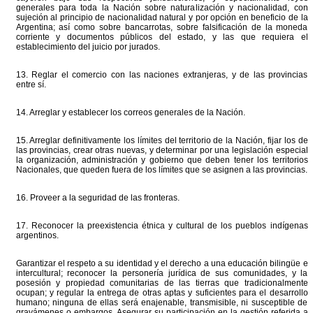
generales para toda la Nación sobre naturalización y nacionalidad, con
sujeción al principio de nacionalidad natural y por opción en beneficio de la
Argentina; así como sobre bancarrotas, sobre falsificación de la moneda
corriente y documentos públicos del estado, y las que requiera el
establecimiento del juicio por jurados.
13. Reglar el comercio con las naciones extranjeras, y de las provincias
entre sí.
14. Arreglar y establecer los correos generales de la Nación.
15. Arreglar definitivamente los límites del territorio de la Nación, fijar los de
las provincias, crear otras nuevas, y determinar por una legislación especial
la organización, administración y gobierno que deben tener los territorios
Nacionales, que queden fuera de los límites que se asignen a las provincias.
16. Proveer a la seguridad de las fronteras.
17. Reconocer la preexistencia étnica y cultural de los pueblos indígenas
argentinos.
Garantizar el respeto a su identidad y el derecho a una educación bilingüe e
intercultural; reconocer la personería jurídica de sus comunidades, y la
posesión y propiedad comunitarias de las tierras que tradicionalmente
ocupan; y regular la entrega de otras aptas y suficientes para el desarrollo
humano; ninguna de ellas será enajenable, transmisible, ni susceptible de
gravámenes o embargos. Asegurar su participación en la gestión referida a