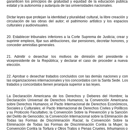
garanticen los principios de gratuidad y equidad de la educación pública
estatal y la autonomía y autarquía de las universidades nacionales.
Dictar leyes que protejan la identidad y pluralidad cultural, la libre creación y
circulación de las obras del autor; el patrimonio artístico y los espacios
culturales y audiovisuales.
20. Establecer tribunales inferiores a la Corte Suprema de Justicia; crear y
suprimir empleos, fijar sus atribuciones, dar pensiones, decretar honores, y
conceder amnistías generales.
21. Admitir o desechar los motivos de dimisión del presidente o
vicepresidente de la República; y declarar el caso de proceder a nueva
elección.
22. Aprobar o desechar tratados concluidos con las demás naciones y con
las organizaciones internacionales y los concordatos con la Santa Sede. Los
tratados y concordatos tienen jerarquía superior a las leyes.
La Declaración Americana de los Derechos y Deberes del Hombre; la
Declaración Universal de Derechos Humanos; la Convención Americana
sobre Derechos Humanos; el Pacto Internacional de Derechos Económicos,
Sociales y Culturales; el Pacto Internacional de Derechos Civiles y Políticos
y su Protocolo Facultativo; la Convención Sobre la Prevención y la Sanción
del Delito de Genocidio; la Convención Internacional sobre la Eliminación de
Todas las Formas de Discriminación Racial; la Convención Sobre la
Eliminación de Todas las Formas de Discriminación Contra la Mujer; la
Convención Contra la Tortura y Otros Tratos o Penas Crueles, Inhumanos o