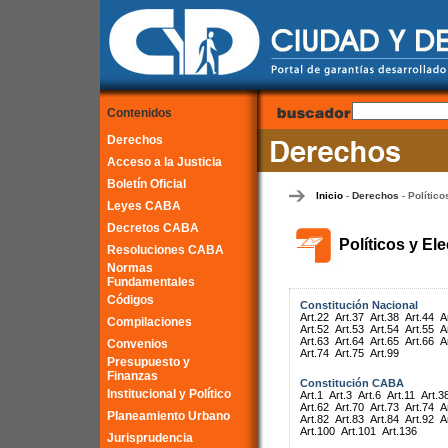
Contenidos
Derechos
Acceso a la Justicia
Boletín Oficial
Inicio
Derechos
Político
-
-
Leyes CABA
Decretos CABA
Políticos y El
Resoluciones CABA
Normas
Fundamentales
Códigos
Constitución Nacional
Art.22
Art.37
Art.38
Art.44
A
Compilaciones
Art.52
Art.53
Art.54
Art.55
A
Art.63
Art.64
Art.65
Art.66
A
Convenios
Art.74
Art.75
Art.99
Presupuesto y
Finanzas
Constitución CABA
Institucional y Político
Art.1
Art.3
Art.6
Art.11
Art.3
Art.62
Art.70
Art.73
Art.74
A
Planeamiento Urbano
Art.82
Art.83
Art.84
Art.92
A
Art.100
Art.101
Art.136
Jurisprudencia