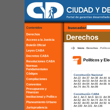
Contenidos
Derechos
Acceso a la Justicia
Boletín Oficial
Inicio
Derechos
Político
-
-
Leyes CABA
Decretos CABA
Políticos y El
Resoluciones CABA
Normas
Fundamentales
Códigos
Constitución Nacional
Art.22
Art.37
Art.38
Art.44
A
Compilaciones
Art.52
Art.53
Art.54
Art.55
A
Art.63
Art.64
Art.65
Art.66
A
Convenios
Art.74
Art.75
Art.99
Presupuesto y
Finanzas
Constitución CABA
Institucional y Político
Art.1
Art.3
Art.6
Art.11
Art.3
Art.62
Art.70
Art.73
Art.74
A
Planeamiento Urbano
Art.82
Art.83
Art.84
Art.92
A
Art.100
Art.101
Art.136
Jurisprudencia