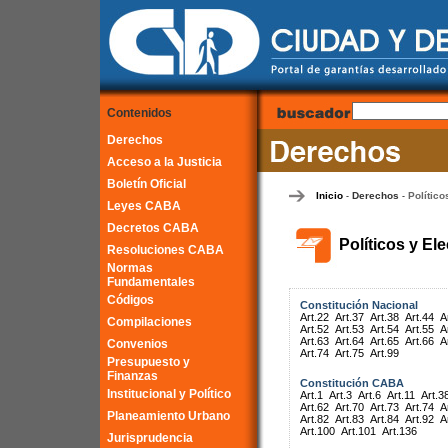
Contenidos
Derechos
Acceso a la Justicia
Boletín Oficial
Inicio
Derechos
Político
-
-
Leyes CABA
Decretos CABA
Políticos y El
Resoluciones CABA
Normas
Fundamentales
Códigos
Constitución Nacional
Art.22
Art.37
Art.38
Art.44
A
Compilaciones
Art.52
Art.53
Art.54
Art.55
A
Art.63
Art.64
Art.65
Art.66
A
Convenios
Art.74
Art.75
Art.99
Presupuesto y
Finanzas
Constitución CABA
Institucional y Político
Art.1
Art.3
Art.6
Art.11
Art.3
Art.62
Art.70
Art.73
Art.74
A
Planeamiento Urbano
Art.82
Art.83
Art.84
Art.92
A
Art.100
Art.101
Art.136
Jurisprudencia