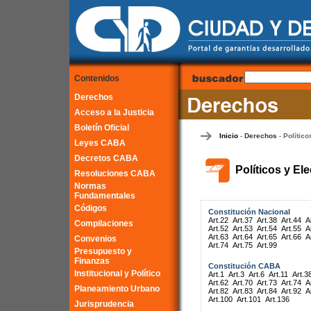
Contenidos
Derechos
Acceso a la Justicia
Boletín Oficial
Inicio
Derechos
Político
-
-
Leyes CABA
Decretos CABA
Políticos y El
Resoluciones CABA
Normas
Fundamentales
Códigos
Constitución Nacional
Art.22
Art.37
Art.38
Art.44
A
Compilaciones
Art.52
Art.53
Art.54
Art.55
A
Art.63
Art.64
Art.65
Art.66
A
Convenios
Art.74
Art.75
Art.99
Presupuesto y
Finanzas
Constitución CABA
Institucional y Político
Art.1
Art.3
Art.6
Art.11
Art.3
Art.62
Art.70
Art.73
Art.74
A
Planeamiento Urbano
Art.82
Art.83
Art.84
Art.92
A
Art.100
Art.101
Art.136
Jurisprudencia