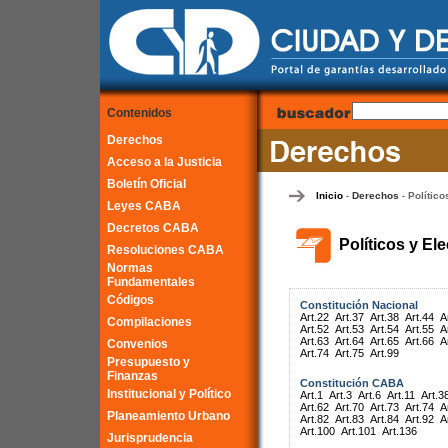
Contenidos
Derechos
Acceso a la Justicia
Boletín Oficial
Inicio
Derechos
Político
-
-
Leyes CABA
Decretos CABA
Políticos y El
Resoluciones CABA
Normas
Fundamentales
Códigos
Constitución Nacional
Art.22
Art.37
Art.38
Art.44
A
Compilaciones
Art.52
Art.53
Art.54
Art.55
A
Art.63
Art.64
Art.65
Art.66
A
Convenios
Art.74
Art.75
Art.99
Presupuesto y
Finanzas
Constitución CABA
Institucional y Político
Art.1
Art.3
Art.6
Art.11
Art.3
Art.62
Art.70
Art.73
Art.74
A
Planeamiento Urbano
Art.82
Art.83
Art.84
Art.92
A
Art.100
Art.101
Art.136
Jurisprudencia