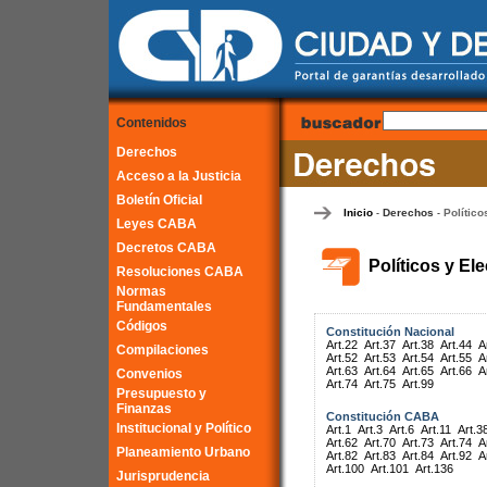
Contenidos
Derechos
Acceso a la Justicia
Boletín Oficial
Inicio
Derechos
Político
-
-
Leyes CABA
Decretos CABA
Políticos y El
Resoluciones CABA
Normas
Fundamentales
Códigos
Constitución Nacional
Art.22
Art.37
Art.38
Art.44
A
Compilaciones
Art.52
Art.53
Art.54
Art.55
A
Art.63
Art.64
Art.65
Art.66
A
Convenios
Art.74
Art.75
Art.99
Presupuesto y
Finanzas
Constitución CABA
Institucional y Político
Art.1
Art.3
Art.6
Art.11
Art.3
Art.62
Art.70
Art.73
Art.74
A
Planeamiento Urbano
Art.82
Art.83
Art.84
Art.92
A
Art.100
Art.101
Art.136
Jurisprudencia