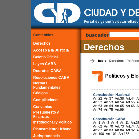
Contenidos
Derechos
Acceso a la Justicia
Boletín Oficial
Inicio
Derechos
Político
-
-
Leyes CABA
Decretos CABA
Políticos y El
Resoluciones CABA
Normas
Fundamentales
Códigos
Constitución Nacional
Art.22
Art.37
Art.38
Art.44
A
Compilaciones
Art.52
Art.53
Art.54
Art.55
A
Art.63
Art.64
Art.65
Art.66
A
Convenios
Art.74
Art.75
Art.99
Presupuesto y
Finanzas
Constitución CABA
Institucional y Político
Art.1
Art.3
Art.6
Art.11
Art.3
Art.62
Art.70
Art.73
Art.74
A
Planeamiento Urbano
Art.82
Art.83
Art.84
Art.92
A
Art.100
Art.101
Art.136
Jurisprudencia