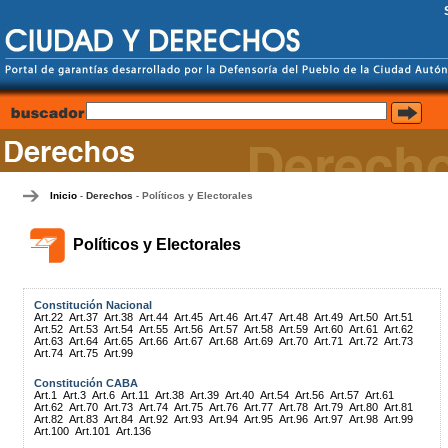
Inicio
Derechos
Políticos y Electorales
-
-
Políticos y Electorales
Constitución Nacional
Art.22
Art.37
Art.38
Art.44
Art.45
Art.46
Art.47
Art.48
Art.49
Art.50
Art.51
Art.52
Art.53
Art.54
Art.55
Art.56
Art.57
Art.58
Art.59
Art.60
Art.61
Art.62
Art.63
Art.64
Art.65
Art.66
Art.67
Art.68
Art.69
Art.70
Art.71
Art.72
Art.73
Art.74
Art.75
Art.99
Constitución CABA
Art.1
Art.3
Art.6
Art.11
Art.38
Art.39
Art.40
Art.54
Art.56
Art.57
Art.61
Art.62
Art.70
Art.73
Art.74
Art.75
Art.76
Art.77
Art.78
Art.79
Art.80
Art.81
Art.82
Art.83
Art.84
Art.92
Art.93
Art.94
Art.95
Art.96
Art.97
Art.98
Art.99
Art.100
Art.101
Art.136