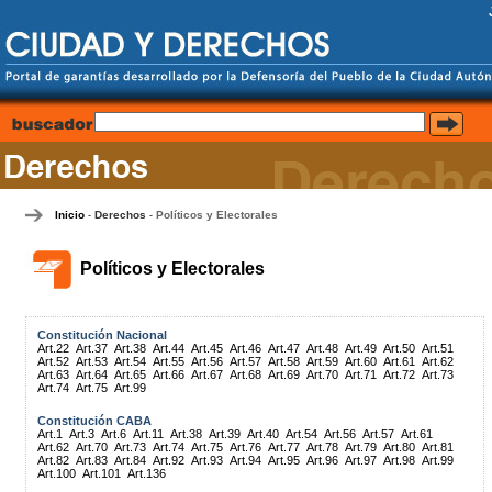
Inicio
Derechos
Políticos y Electorales
-
-
Políticos y Electorales
Constitución Nacional
Art.22
Art.37
Art.38
Art.44
Art.45
Art.46
Art.47
Art.48
Art.49
Art.50
Art.51
Art.52
Art.53
Art.54
Art.55
Art.56
Art.57
Art.58
Art.59
Art.60
Art.61
Art.62
Art.63
Art.64
Art.65
Art.66
Art.67
Art.68
Art.69
Art.70
Art.71
Art.72
Art.73
Art.74
Art.75
Art.99
Constitución CABA
Art.1
Art.3
Art.6
Art.11
Art.38
Art.39
Art.40
Art.54
Art.56
Art.57
Art.61
Art.62
Art.70
Art.73
Art.74
Art.75
Art.76
Art.77
Art.78
Art.79
Art.80
Art.81
Art.82
Art.83
Art.84
Art.92
Art.93
Art.94
Art.95
Art.96
Art.97
Art.98
Art.99
Art.100
Art.101
Art.136