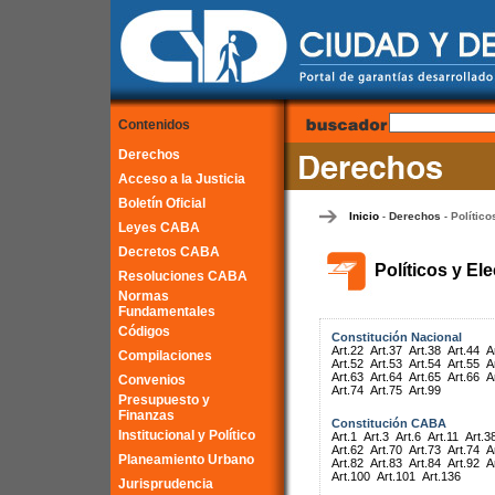
Contenidos
Derechos
Acceso a la Justicia
Boletín Oficial
Inicio
Derechos
Político
-
-
Leyes CABA
Decretos CABA
Políticos y El
Resoluciones CABA
Normas
Fundamentales
Códigos
Constitución Nacional
Art.22
Art.37
Art.38
Art.44
A
Compilaciones
Art.52
Art.53
Art.54
Art.55
A
Art.63
Art.64
Art.65
Art.66
A
Convenios
Art.74
Art.75
Art.99
Presupuesto y
Finanzas
Constitución CABA
Institucional y Político
Art.1
Art.3
Art.6
Art.11
Art.3
Art.62
Art.70
Art.73
Art.74
A
Planeamiento Urbano
Art.82
Art.83
Art.84
Art.92
A
Art.100
Art.101
Art.136
Jurisprudencia