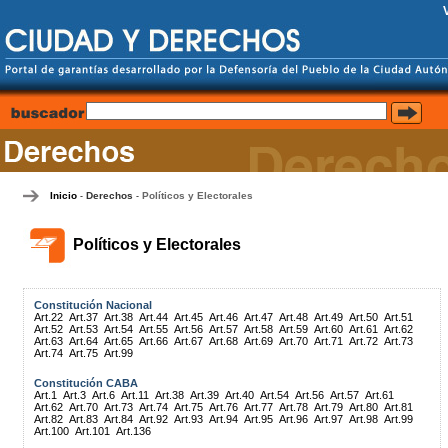
Inicio
Derechos
Políticos y Electorales
-
-
Políticos y Electorales
Constitución Nacional
Art.22
Art.37
Art.38
Art.44
Art.45
Art.46
Art.47
Art.48
Art.49
Art.50
Art.51
Art.52
Art.53
Art.54
Art.55
Art.56
Art.57
Art.58
Art.59
Art.60
Art.61
Art.62
Art.63
Art.64
Art.65
Art.66
Art.67
Art.68
Art.69
Art.70
Art.71
Art.72
Art.73
Art.74
Art.75
Art.99
Constitución CABA
Art.1
Art.3
Art.6
Art.11
Art.38
Art.39
Art.40
Art.54
Art.56
Art.57
Art.61
Art.62
Art.70
Art.73
Art.74
Art.75
Art.76
Art.77
Art.78
Art.79
Art.80
Art.81
Art.82
Art.83
Art.84
Art.92
Art.93
Art.94
Art.95
Art.96
Art.97
Art.98
Art.99
Art.100
Art.101
Art.136